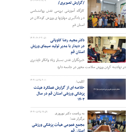
۱۴۰۳-۰۶-۰۷ ۱۹:۰۹
/گزارش تصویری/
کارگاه آموزشی بررسی نقش روانشناسی
در یادگیری مهارتهای ورزش کودکان در
استان قم
۱۴۰۳-۰۶-۰۶ ۲۰:۵۱
دکترمجید رضا کاویانی
در دیدار با مدیر تولید سیمای ورزش
استان قم
خبرنگاران نقش بسیار زیاد وانکار ناپذیری
در نهادینه کردن ورزش سلامت محور در جامعه دارد
۱۴۰۳-۰۵-۲۵ ۲۰:۱۰
/کلیپ/
خلاصه ای از گزارش عملکرد هیئت
پزشکی ورزشی استان قم در سال
۱۴۰۲
۱۴۰۳-۰۵-۲۵ ۱۹:۵۹
به ریاست دکتر نوروزی
برگزار شد؛
مجمع عمومی هیأت پزشکی ورزشی
استان قم