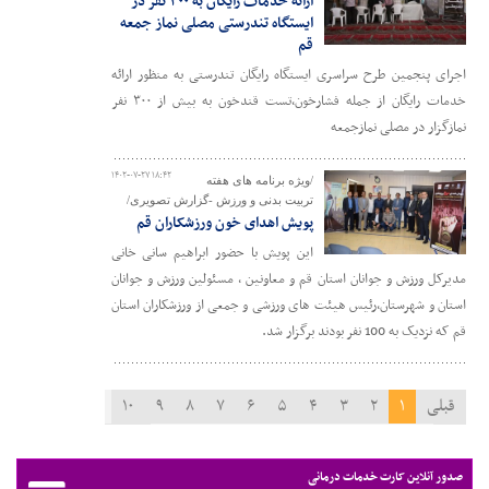
ارائه خدمات رایگان به ۳۰۰ نفر در
ایستگاه تندرستی مصلی نماز جمعه
قم
اجرای پنجمین طرح سراسری ایستگاه رایگان تندرستی به منظور ارائه
خدمات رایگان از جمله فشارخون،تست قندخون به بیش از ۳۰۰ نفر
نمازگزار در مصلی نمازجمعه
۱۴۰۲-۰۷-۲۷ ۱۸:۴۲
/ویژه برنامه های هفته
تربیت بدنی و ورزش -گزارش تصویری/
پویش اهدای خون ورزشکاران قم
این پویش با حضور ابراهیم سانی خانی
مدیرکل ورزش و جوانان استان قم و معاونین ، مسئولین ورزش و جوانان
استان و شهرستان،رئیس هیئت های ورزشی و جمعی از ورزشکاران استان
قم که نزدیک به 100 نفر بودند برگزار شد.
قبلی
۱
۲
۳
۴
۵
۶
۷
۸
۹
۱۰
۱۱
بعدی
صدور آنلاین کارت خدمات درمانی