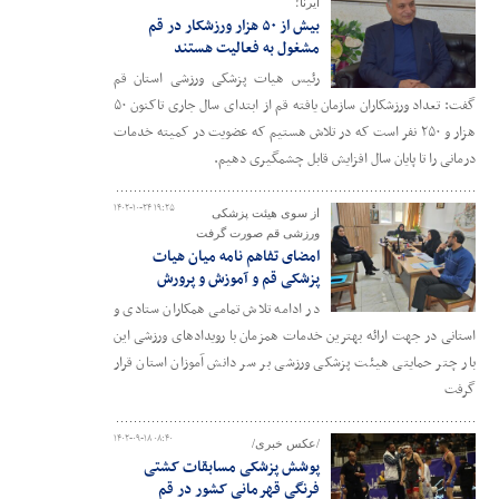
ایرنا؛
بیش از ۵۰ هزار ورزشکار در قم
مشغول به فعالیت هستند
رئیس هیات پزشکی ورزشی استان قم
گفت: تعداد ورزشکاران سازمان یافته قم از ابتدای سال جاری تاکنون ۵۰
هزار و ۲۵۰ نفر است که در تلاش هستیم که عضویت در کمیته خدمات
درمانی را تا پایان سال افزایش قابل چشمگیری دهیم.
۱۴۰۲-۱۰-۲۴ ۱۹:۲۵
از سوی هیئت پزشکی
ورزشی قم صورت گرفت
امضای تفاهم نامه میان هیات
پزشکی قم و آموزش و پرورش
در ادامه تلاش تمامی همکاران ستادی و
استانی در جهت ارائه بهترین خدمات همزمان با رویدادهای ورزشی این
بار چتر حمایتی هیئت پزشکی ورزشی بر سر دانش آموزان استان قرار
گرفت
۱۴۰۲-۰۹-۱۸ ۰۸:۴۰
/عکس خبری/
پوشش پزشکی مسابقات کشتی
فرنگی قهرمانی کشور در قم