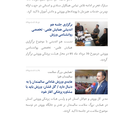
مبارک فجر بر ادامه تلاش تمامی همکاران ستادی و استانی در جهت ارائه
بهترین خدمات همزمان با رویدادهای ورزشی و دانش آموزان تاکید کرد.
۱۳۹۵-۱۱-۱۲ ۱۴:۵۱
برگزاری جلسه هم
اندیشی همایش علمی- تخصصی
روانشناسی ورزش
نشست هم اندیشی با موضوع برگزاری
همایش علمی- تخصصی روانشناسی
ورزشی درمورخ 20 مرداد ماه 95 در محل هیئت پزشکی ورزشی برگزار
گردید.
۱۳۹۵-۱۱-۱۲ ۱۱:۳۹
/همایش بزرگ سلامت
سالمندان-قم/
عابدی:ورزش شادابی سالمندان را به
دنبال دارد / گل فشان: ورزش باید با
مشاوره پزشکی آغاز شود
مدیر کل ورزش و جوانان استان قم و رئیس هیات پزشکی ورزشی استان
در همایش بزرگ سلامت سالمندان بر نقش و جایگاه ورزش در توسعه
موضوع سلامت در جامعه تاکید کردند.