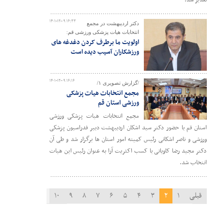
تقدیر شد.
۱۴۰۱-۱۲-۰۹ ۱۶:۳۳
دکتر اردیبهشت در مجمع
انتخابات هیات پزشکی ورزشی قم:
اولویت ما برطرف کردن دغدغه های
ورزشکاران آسیب دیده است
۱۴۰۱-۱۲-۰۹ ۱۶:۱۶
/گزارش تصویری ۱/
مجمع انتخابات هیات پزشکی
ورزشی استان قم
مجمع انتخابات هیات پزشکی ورزشی
استان قم با حضور دکتر سید اشکان اردیبهشت دبیر فدراسیون پزشکی
ورزشی و ناصر اشکانی رئیس کمیته امور استان ها برگزار شد و طی آن
دکتر مجید رضا کاویانی با کسب اکثریت آرا به عنوان رئیس این هیات
انتخاب شد.
قبلی
۱
۲
۳
۴
۵
۶
۷
۸
۹
۱۰
۱۱
بعدی