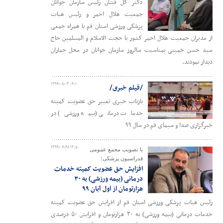
دکتر گل فشان رئیس سازمان جوانان
جمعیت هلال احمر و رئیس هیات
پزشکی ورزشی استان قم با همراه جمعی
از مدیران جمعیت هلال احمر کشور با حجت الاسلام و المسلمین حاج
سید حسن خمینی بمناسبت سالروز سازمان جوانان در محل جماران
دیدار نمودند.
۱۳۹۹-۰۸-۰۳ ۰۹:۱۰
/فیلم خبری/
بازتاب خبری تغییر حق عضویت کمیته
خدمات درمانی (بیمه ورزشی) در
خبرگزاری صدا و سیمای قم در سال ۹۹
۱۳۹۹-۰۷-۲۸ ۱۲:۵۰
با تصویب مجمع عمومی
فدراسیون پزشکی؛
افزایش حق عضویت کمیته خدمات
درمانی (بیمه ورزشی) به ۳۰
هزارتومان از اول آبان ۹۹
رئیس هیات پزشکی ورزشی استان قم از افزایش حق عضویت کمیته
خدمات درمانی (بیمه ورزشی) به ۳۰ هزارتومان و افزایش ۵۰ درصدی