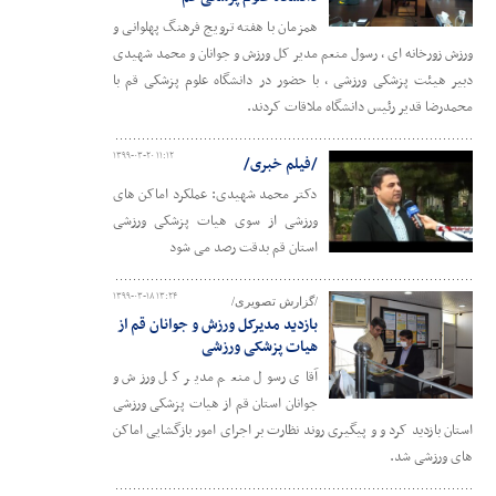
همزمان با هفته ترویج فرهنگ پهلوانی و
ورزش زورخانه ای ، رسول منعم مدیر کل ورزش و جوانان و محمد شهیدی
دبیر هیئت پزشکی ورزشی ، با حضور در دانشگاه علوم پزشکی قم با
محمدرضا قدیر رئیس دانشگاه ملاقات کردند.
۱۳۹۹-۰۳-۲۰ ۱۱:۱۲
/فیلم خبری/
دکتر محمد شهیدی: عملکرد اماکن های
ورزشی از سوی هیات پزشکی ورزشی
استان قم بدقت رصد می شود
۱۳۹۹-۰۳-۱۸ ۱۳:۲۴
/گزارش تصویری/
بازدید مدیرکل ورزش و جوانان قم از
هیات پزشکی ورزشی
آقای رسول منعم مدیر کل ورزش و
جوانان استان قم از هیات پزشکی ورزشی
استان بازدید کرد و و پیگیری روند نظارت بر اجرای امور بازگشایی اماکن
های ورزشی شد.