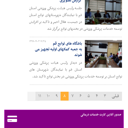
گزارش تصویری
جلسه رئیس هیئت پزشکی ورزشی استان
قم با نمایندگان شهرستانهای توابع استان
در جمعیت هلال احمر و تاکید بر افزایش
توسعه خدمات پزشکی ورزشی در بخشهای توابع برگزار شد
۱۳۹۷-۰۴-۰۳ ۱۷:۳۵
باشگاه های توابع قم
به جعبه کمکهای اولیه تجهیز می
شوند
در دیدار رئیس هیات پزشکی ورزشی
استان قم با نمایندگان شهرستان های
توابع استان بر توسعه خدمات پزشکی ورزشی در بخش توابع تاکید شد.
قبلی
۳
۴
۵
۶
۷
۸
۹
۱۰
۱۱
۱۲
۱۳
بعدی
صدور آنلاین کارت خدمات درمانی