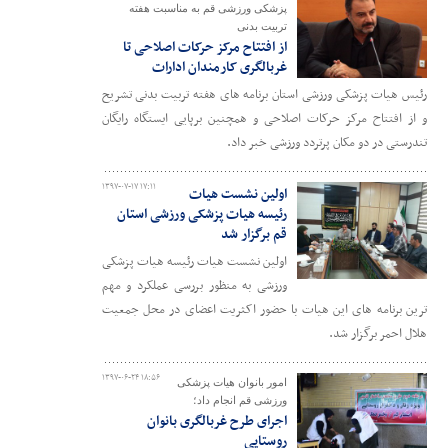
پزشکی ورزشی قم به مناسبت هفته
تربیت بدنی
از افتتاح مرکز حرکات اصلاحی تا
غربالگری کارمندان ادارات
رئیس هیات پزشکی ورزشی استان برنامه های هفته تربیت بدنی تشریح
و از افتتاح مرکز حرکات اصلاحی و همچنین برپایی ایستگاه رایگان
تندرستی در دو مکان پرتردد ورزشی خبر داد.
۱۳۹۷-۰۷-۱۷ ۱۷:۱۱
اولین نشست هیات
رئیسه هیات پزشکی ورزشی استان
قم برگزار شد
اولین نشست هیات رئیسه هیات پزشکی
ورزشی به منظور بررسی عملکرد و مهم
ترین برنامه های این هیات با حضور اکثریت اعضای در محل جمعیت
هلال احمر برگزار شد.
۱۳۹۷-۰۶-۲۴ ۱۸:۵۶
امور بانوان هیات پزشکی
ورزشی قم انجام داد؛
اجرای طرح غربالگری بانوان
روستایی