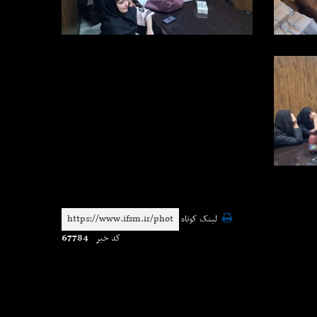
لینک کوتاه
67784
کد خبر