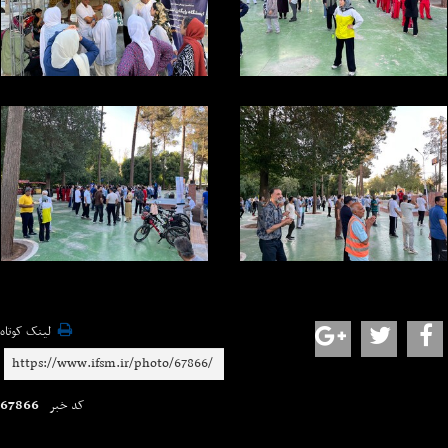
لینک کوتاه
67866
کد خبر