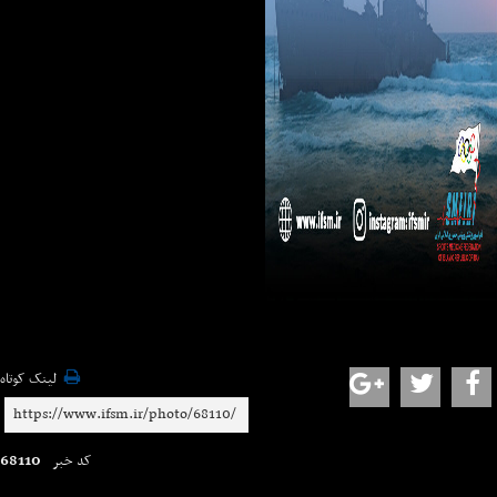
لینک کوتاه
68110
کد خبر