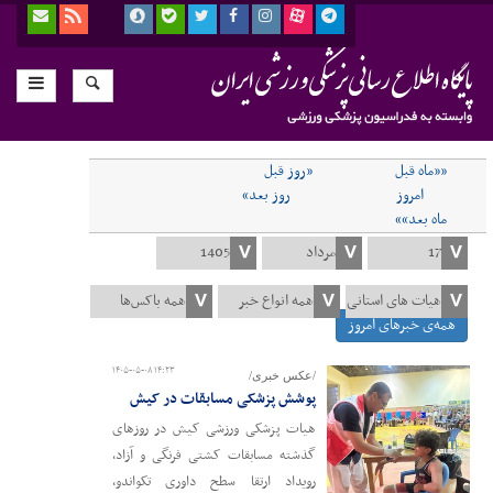
««ماه قبل
«روز قبل
امروز
روز بعد»
ماه بعد»»
همه‌ی خبرهای امروز
۱۴۰۵-۰۵-۰۸ ۱۴:۲۳
/عکس خبری/
پوشش پزشکی مسابقات در کیش
هیات پزشکی ورزشی کیش در روزهای
گذشته مسابقات کشتی فرنگی و آزاد،
رویداد ارتقا سطح داوری تکواندو،