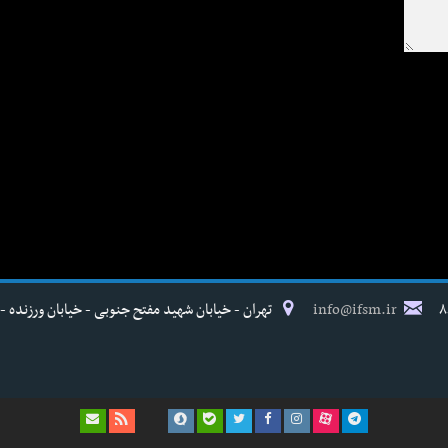
info@ifsm.ir
تهران - خیابان شهید مفتح جنوبی - خیابان ورزنده - پلاک ۱۷ - فدراسیون پزش