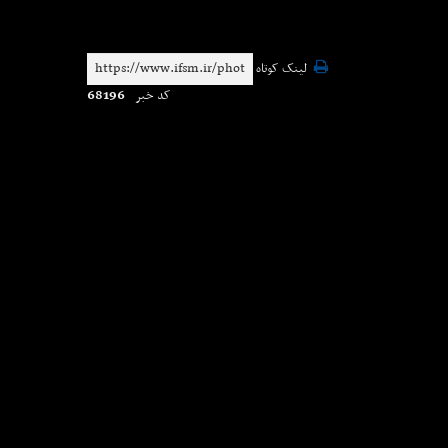
لینک کوتاه
68196
کد خبر