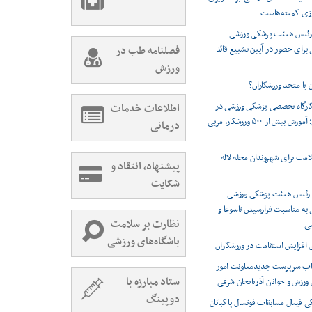
روزی کمیته‌هاست
رئیس هیئت پزشکی ورزشی
 برای حضور در آیین تشییع قائد
فصلنامه طب در
ورزش
یا متحد ورزشکاران؟
گزاری ۱۲ کارگاه تخصصی پزشکی ورزشی در
اطلاعات خدمات
آذربایجان‌شرقی؛ آموزش بیش از ۵۰۰ ورزشکار، مربی
درمانی
امت برای شهروندان محله لاله
پیشنهاد، انتقاد و
شکایت
 رئیس هیئت پزشکی ورزشی
 به مناسبت فرارسیدن تاسوعا و
نظارت بر سلامت
ی
باشگاه‌های ورزشی
اب سرپرست جدیدمعاونت امور
ستاد مبارزه با
 ورزش و جوانان آذربایجان شرقی
دوپینگ
فینال مسابقات فوتسال پاکبانان