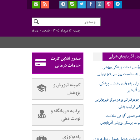
جمعه ۱۶ مرداد ۱۴۰۵ -
Aug 7 2026
بار آذربایجان شرقی
صدور آنلاین کارت
خدمات درمانی
 رئیس هیئت پزشکی ورزشی
 به مناسبت روز ملی فیزیوتراپی
 برای پدر رئیس هیئت پزشکی
کمیته آموزش و
 آذرشهر
پژوهش
جودوکار تبریز در مرکز فیزیوتراپی
ابی ترکیب بدنی
برنامه درمانگاه و
مر صدور گواهی سلامت
نوبت دهی
هیات پزشکی ورزشی آذربایجان
رادیولوژی
اه هیئت حاصل همدلی، برنامه‌ریزی