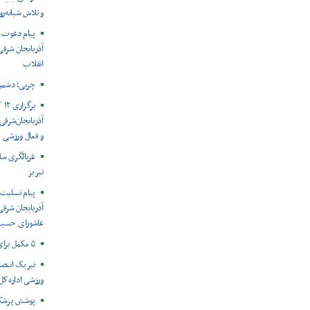
و تلاش شبانه‌
پیام دعوت 
آذربایجان شرقی
انقلاب
چربی؛ دشمن 
بر
و فعال ورزشی
غربالگری سل
تبریز
پیام تسلیت
آذربایجان شرقی
عاشورای حسین
۵ مکمل برای افزایش استقامت در ورزشکاران
تبریک انتص
ورزشی اداره‌کل
پوشش پزشکی 