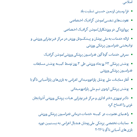
اسلامی
فرا رسیدن اربعین حسینی تسلیت باد
عفونت‌های تنفسی/موشن گرافیک اختصاصی
پرواززدگی در ورزشکاران/موشن گرافیک اختصاصی
ارائه خدمات به ملی پوشان و پیشکسوتان ورزش در مرکز فیزیوتراپی ورزشی و
توانبخشی فدراسیون پزشکی ورزشی
معرفی خدمات گوناگون فدراسیون پزشکی ورزشی/موشن گرافیک
پوشش پزشکی ۶۳ رویداد ورزشی طی ۳ روز توسط کمیته پوشش مسابقات
فدراسیون پزشکی ورزشی
آغاز معاینات ملی پوشان پارادوومیدانی اعزامی به بازی‌های پاراآسیایی ناگویا
پوشش پزشکی اردوی تیم ملی پارادوومیدانی
دکتر نوروزی دفتر اداری و مرکز فیزیوتراپی هیات پزشکی ورزشی آذربایجان
غربی را افتتاح کرد
راهنمای عضویت در کمیته خدمات درمانی فدراسیون پزشکی ورزشی
معاینات تخصصی پزشکی ملی‌پوشان هندبال اعزامی به بیستمین دوره
بازی‌های آسیایی ناگویا ۲۰۲۶