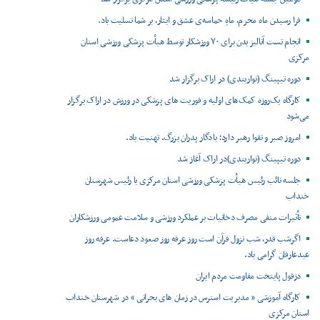
فرا رسیدن ماه محرم، ماهِ حماسه‌ی عشق و ایثار، بر شما تسلیت باد.
انجام تست آنالیز بدن برای ۷۰ ورزشکار توسط هیأت پزشکی ورزشی استان
مرکزی
دوره تیپینگ (نواربندی) در اراک برگزار شد
کارگاه یک‌روزه کمک‌های اولیه و فوریت های پزشکی در ورزش در اراک برگزار
می‌شود
امروز صبر و تقوا رهبر دارد؛ یادگار پدران بزرگ. تهنیت باد.
دوره تیپینگ (نواربندی)در اراک آغاز شد
جلسه نائب رئیس هیأت پزشکی ورزشی استان مرکزی با رئیس شهرستان
خنداب
تأثیرات منفی مصرف دخانیات بر عملکرد ورزشی و سلامت عمومی ورزشکاران
اگرشب قدر، شب نزول قرآن است روز عرفه روز صعود دعاست. عرفه روز
عیدعارفان گرامی باد.
دزفول پایتخت مقاومت مردم ایران
کارگاه آموزشی « مدیریت استرس در زمان های بحرانی » در شهرستان خنداب
استان مرکزی