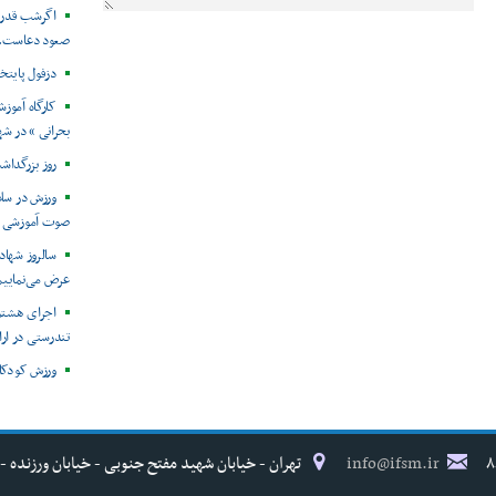
اگرشب قدر، 
صعود دعاست. عر
دزفول پایتخ
کارگاه آموز
بحرانی » در ش
روز بزرگداش
ورزش در سلام
صوت آموزشی
سالروز شهاد
عرض می‌نماییم
اجرای هشتم
تندرستی در ار
ورزش کودکان
info@ifsm.ir
تهران - خیابان شهید مفتح جنوبی - خیابان ورزنده - پلاک ۱۷ - فدراسیون پزش