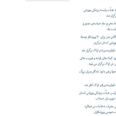
 هیأت رئیسه پزشکی ورزشی
گزار شد
اه محرم، ماهِ حماسه‌ی عشق و
سلیت باد.
انجام تست آنالیز بدن برای ۷۰ ورزشکار توسط
رزشی استان مرکزی
(نواربندی) در اراک برگزار شد
وزه کمک‌های اولیه و فوریت های
در اراک برگزار می‌شود
تقوا رهبر دارد؛ یادگار پدران بزرگ.
 (نواربندی)در اراک آغاز شد
رئیس هیأت پزشکی ورزشی استان
س شهرستان خنداب
ی مصرف دخانیات بر عملکرد
 عمومی ورزشکاران