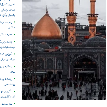
نفس و کنترل ا
هیات پزشکی ور
والیبال برگزار 
رضایت از خ
مرکزی
مصرف ملاتون
پوشش پزشکی 
توسط هیات پز
آموزش کمک ه
در استان مرکز
راهکارهای رو
مخدر
ریشه‌های ذه
روانشناسی
برگزاری فاز
اداره کل ورزش 
نقش ورزش د