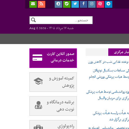
شنبه ۱۷ مرداد ۱۴۰۵ -
Aug 8 2026
بار مرکزی
صدور آنلاین کارت
خدمات درمانی
وعده غذایی شب در کاهش وزن
مسابقات بسکتبال نونهالان
وسط هیات پزشکی ورزشی انجام
کمیته آموزش و
پژوهش
وزه روانشناسی توسط هیات پزشکی
کزی برای مربیان والیبال
برنامه درمانگاه و
نوبت دهی
 هیأت رئیسه هیأت پزشکی
رکزی برگزار شد
رادیولوژی
وزه تخصصی روانشناسی اعتماد به