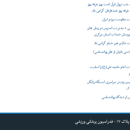
شب نزول قرآن است روز عرفه روز
فه روز عیدعارفان گرامی باد.
ت مقاومت مردم ایران
شی « مدیریت استرس در زمان های
هرستان خنداب استان مرکزی
ت حکیم عمر خیام گرامی باد
تی بانوان از نظر روانشناسی/
ت امام محمد تقی(ع) را تسلیت
ین پویش سراسری ایستگاه رایگان
اک
 از دیدگاه روانشناسی
کی ورزشی