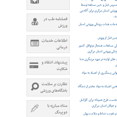
سترس قبل و حین مسابقه توسط
زشی استان مرکزی برای آکادمی
شد.
فصلنامه طب در
دمات هیات پزشکی ورزشی استان
ورزش
ین قبل از ورزش
اطلاعات خدمات
مسابقات هندبال نونهالان کشور
درمانی
شکی ورزشی استان مرکزی
ای اولیه در دوره مربیگری شنا
پیشنهاد، انتقاد و
ی
شکایت
انی پیشگیری از اعتیاد به مواد
نظارت بر سلامت
نی اعتیاد به مواد مخدر از دیدگاه
باشگاه‌های ورزشی
 نخست طرح “سودا” برای کارکنان
ستاد مبارزه با
و جوانان استان مرکزی
دوپینگ
ر تقویت نشاط و سلامت روان