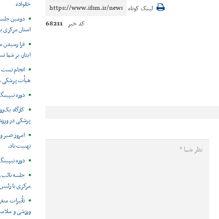
خانواده
لینک کوتاه
دومین جلسه
68211
کد خبر
استان مرکزی بر
فرا رسیدن م
ایثار، بر شما ت
هیأت پزشکی و
دوره تیپینگ 
کارگاه یک‌ر
پزشکی در ورزش 
امروز صبر و 
تهنیت باد.
دوره تیپینگ
جلسه نائب 
مرکزی با رئی
تأثیرات منف
ورزشی و سلامت