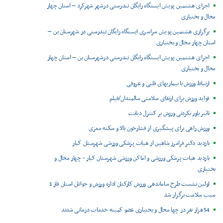
اجرای هشتمین پویش ایستگاه رایگان تندرستی درشهر شهرکرد – استان چهار
محال و بختیاری
برگزاری هشتمین پویش سراسری ایستگاه رایگان تندرستی در شهرستان بن –
استان چهار محال و بختیاری
اجرای هشتمین پویش ایستگاه رایگان تندرستی درشهرستان بن – استان چهار
محال و بختیاری
ارتباط ورزش با بیماریهای قلبی و عروقی
فواید ورزش برای ارتقای سلامتی سالمندان/فیلم
تاثیر باور نکردنی ورزش بر کنترل دیابت
ورزش راهی برای پیشگیری از فشارخون بالا و سکته مغزی
بازدید دکتر فرامرز شاهین از هیات پزشکی ورزشی شهرستان کیار
بازدید هیات پزشکی ورزشی و اماکن ورزشی شهرستان کیار - چهار محال و
بختیاری
اولین نشست طرح ساماندهی ورزش کارکنان اداره ورزش و جوانان استان فاز 1
سیب سلامت برگزار شد
54هزار نفر در چها محال و بختیاری عضو کمیته خدمات درمانی شدند