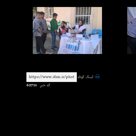
لینک کوتاه
62711
کد خبر