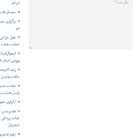
در قم
سمینار قلب 
برگزاری سمی
قم
عمل جراحی خ
حمایت هیات پ
ورزشی استان ق
ساعت پوشش پ
عیادت مدیر 
رئیس هیئت پزش
/گزارش تصو
تقدیرمدیر ک
هیات پزشکی ور
حیدریان
تبلور عشق و 