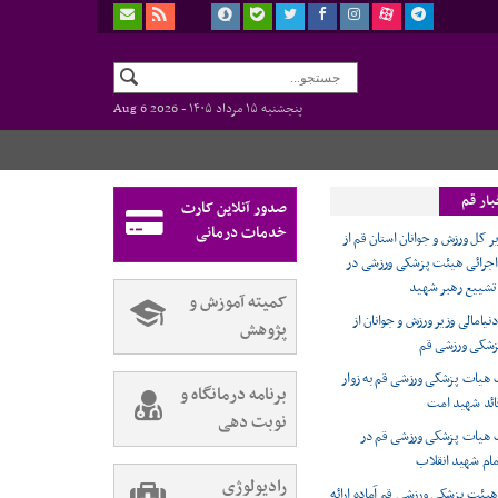
پنجشنبه ۱۵ مرداد ۱۴۰۵ -
Aug 6 2026
بار قم
صدور آنلاین کارت
خدمات درمانی
ر کل ورزش و جوانان استان قم از
اجرائی هیئت پزشکی ورزشی در
 تشییع رهبر شهید
کمیته آموزش و
دنیامالی وزیر ورزش و جوانان از
پژوهش
شکی ورزشی قم
 هیات پزشکی ورزشی قم به زوار
برنامه درمانگاه و
ائد شهید امت
نوبت دهی
ت هیات پزشکی ورزشی قم در
مام شهید انقلاب
رادیولوژی
ر هیئت پزشکی ورزشی قم آماده ارائه