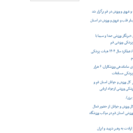
و عروق و ورزش در قم برگزار شد
نار قلب و عروق و ورزش در استان
برنگار ورزشی صدا و سیما با
زشکی ورزشی قم
اینفوگرافیک/ عملکرد سال ۱۴۰۴ هیات پزشکی
م
رشد ۹درصدی ساماندهی ورزشکاران، ۶ هزار
زشکی مسابقات
کل ورزش و جوانان استان قم و
کی ورزشی ازجواد اربابی
یری/
ل ورزش و جوانان از حضور فعال
زشی استان قم در موکب ورزشگاه
ارادت به رهبر شهید و ایران