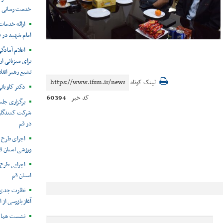
خدمت رسانی به
امام شهید در 
اعلام آمادگ
برای میزبانی ا
تشیع رهبر انق
لینک کوتاه
دکتر کاویانی
60394
کد خبر
برگزاری جلس
شرکت کنندگان 
در قم
اجرای طرح 
ورزشی استان ق
اجرایی طرح
استان قم
نظارت جدی ب
آغاز بازرسی از
نشست هماهنگ