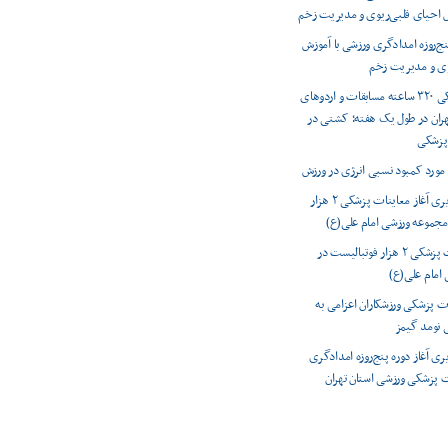
ش احیای قلبی‌ریوی و مدیریت زخم
نج‌روزه امدادگری ورزشی با آموزش
وی و مدیریت زخم
پوشش پزشکی ۳۲۰ ساعته مسابقات و اردوهای
هران در طول یک هفته؛ کشتی در
پزشکی
مورد کمبود نسبی انرژی در ورزش
گزارش تصویری آغاز معاینات پزشکی ۲ هزار
مجموعه ورزشی امام علی(ع)
آغاز معاینات پزشکی ۲ هزار فوتبالیست در
امام علی(ع)
ات پزشکی ورزشکاران اعزامی به
ی نومد گیمز
ی آغاز دوره پنج‌روزه امدادگری
 پزشکی ورزشی استان تهران