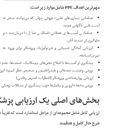
مهم‌ترین اهداف PPE شامل موارد زیر است:
شناسایی بیماری‌های قلبی–عروقی پنهان که می‌توانند منجر به
ایست قلبی ناگهانی شوند.
شناسایی آسیب‌های عضلانی–اسکلتی فعال یا درمان‌نشده و
جلوگیری از تشدید آنان.
ارزیابی آمادگی جسمانی و فیزیولوژیک ورزشکار برای ورود به
تمرین/مسابقه.
پیشگیری از آسیب‌ها با اصلاح نقص‌های بیومکانیک، ضعف‌ها، عدم 
بررسی وضعیت تغذیه‌ای و هیدراتاسیون و تشخیص خطر کمبود انرژی (ED-S
ارزیابی روان‌شناختی ورزشکار (اضطراب، استرس رقابتی)
بررسی سابقه دارویی و مکمل‌ها جهت پیشگیری از مشکلات پزشکی 
بخش‌های اصلی یک ارزیابی پزش
ارزیابی کامل شامل مجموعه‌ای از مراحل استاندارد است که تقریباً
شرح حال
کامل و هدفمند