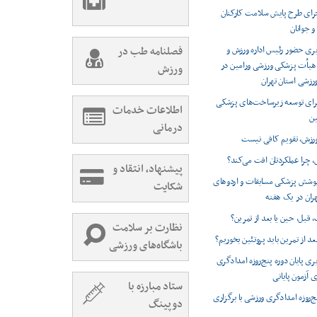
اجرای طرح پایش سلامت کارکنان
و جوانان
ری حضور رئیس اداره ورزش و
فصلنامه طب در
 هیأت پزشکی ورزشی ورامین در
ورزش
زشی استان تهران
 برای توسعه زیرساخت‌های پزشکی
اطلاعات خدمات
ین
درمانی
ورزش، تقویم کافی نیست
، چرا عملکردتان افت می‌کند؟
پیشنهاد، انتقاد و
 پوشش پزشکی مسابقات و اردوهای
شکایت
هران در یک هفته
 قبل، حین یا بعد از تمرین؟
نظارت بر سلامت
بعد از تمرین باید پروتئین بخوریم؟
باشگاه‌های ورزشی
ی پایان دوره پنج‌روزه امدادگری
ی آزمون پایانی
ستاد مبارزه با
نج‌روزه امدادگری ورزشی با برگزاری
دوپینگ