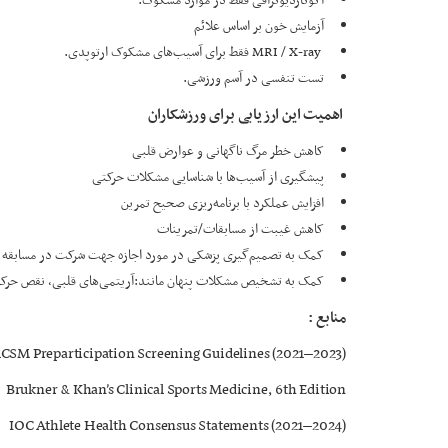
اکوکاردیوگرافی فقط در موارد مشکوک.
آزمایش خون بر اساس علائم
MRI / X-ray فقط برای آسیب‌های مشکوک ارتوپدی.
تست تنفسی در آسم ورزشی.
اهمیت این ارزیابی برای ورزشکاران
کاهش خطر مرگ ناگهانی و عوارض قلبی
پیشگیری از آسیب‌ها با شناسایی مشکلات حرکتی
افزایش عملکرد با برنامه‌ریزی صحیح تمرین
کاهش غیبت از مسابقات/تمرینات
کمک به تصمیم‌گیری پزشکی در مورد اجازه جهت شرکت در مسابقه
کمک به تشخیص مشکلات پنهان مانند:آریتمی‌های قلبی، نقص حرکتی، RED-S، آسم ناشی از ورزش، مشکلات روانی
منابع :
CSM Preparticipation Screening Guidelines (2021–2023)
Brukner & Khan’s Clinical Sports Medicine, 6th Edition
IOC Athlete Health Consensus Statements (2021–2024)