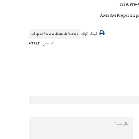
FIFA Pre-
AMSSM Preparticipat
لینک کوتاه
67137
کد خبر