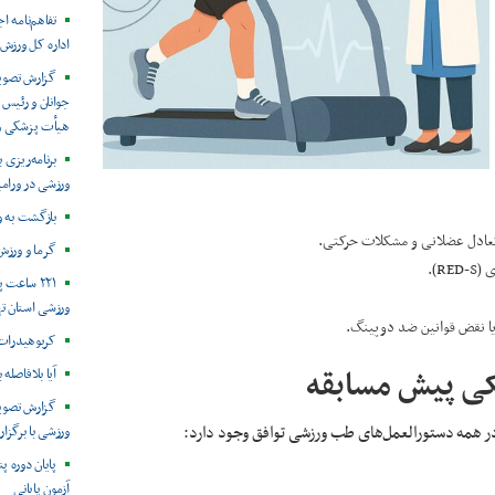
تفاهم‌نامه 
اداره کل ورزش 
گزارش تصوی
جوانان و رئیس
هیأت پزشکی ور
برنامه‌ریزی
ورزشی در ورام
بازگشت به 
تعادل عضلانی و مشکلات حرکتی.
گرما و ورزش
R).
۲۲۱ ساعت
ورزشی استان ت
یا نقض قوانین ضد دوپینگ.
کربوهیدرات،
کی پیش مسابقه
آیا بلافاصله 
گزارش تصویر
 در همه دستورالعمل‌های طب ورزشی توافق وجود دارد:
ورزشی با برگزار
پایان دوره پ
آزمون پایانی