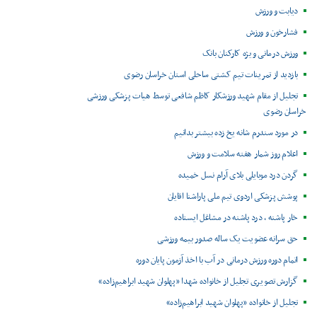
دیابت و ورزش
فشارخون و ورزش
ورزش درمانی ویژه کارکنان بانک
بازدید از تمرینات تیم کشتی ساحلی استان خراسان رضوی
تجلیل از مقام شهید ورزشکار کاظم شافعی توسط هیات پزشکی ورزشی
خراسان رضوی
در مورد سندرم شانه یخ زده بیشتر بدانیم
اعلام روز شمار هفته سلامت و ورزش
گردن درد موبایلی بلای آرام نسل خمیده
پوشش پزشکی اردوی تیم ملی پاراشنا اقایان
خار پاشنه ، درد پاشنه در مشاغل ایستاده
حق سرانه عضویت یک ساله صدور بیمه ورزشی
اتمام دوره ورزش درمانی در آب با اخذ آزمون پایان دوره
گزارش تصویری تجلیل از خانواده شهدا «پهلوان شهید ابراهیم‌زاده»
تجلیل از خانواده «پهلوان شهید ابراهیم‌زاده»