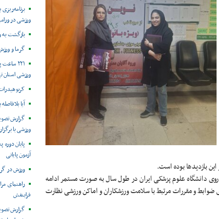
برنامه‌ریزی
ورزشی در ورام
بازگشت به 
گرما و ورزش
۲۲۱ ساعت
ورزشی استان ت
کربوهیدرات،
آیا بلافاصله 
گزارش تصویر
ورزشی با برگزار
پایان دوره پ
آزمون پایانی
این بازدیدها بوده است.
ورزش در گرم
اروی دانشگاه علوم پزشکی ایران در طول سال به صورت مستمر ادامه
راهنمای مر
ضوابط و مقررات مرتبط با سلامت ورزشکاران و اماکن ورزشی نظارت
فرابنفش
گزارش تصوی