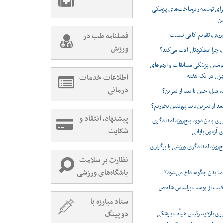
 برای توسعه زیرساخت‌های پزشکی
ین
ورزش، تقویم کافی نیست
فصلنامه طب در
ورزش
، چرا عملکردتان افت می‌کند؟
 پوشش پزشکی مسابقات و اردوهای
هران در یک هفته
اطلاعات خدمات
درمانی
 قبل، حین یا بعد از تمرین؟
بعد از تمرین باید پروتئین بخوریم؟
پیشنهاد، انتقاد و
ی پایان دوره پنج‌روزه امدادگری
شکایت
ی آزمون پایانی
نج‌روزه امدادگری ورزشی با برگزاری
نظارت بر سلامت
باشگاه‌های ورزشی
ا؛ بدن چگونه داغ می‌شود؟
اقبت از پوست براساس شاخص
ستاد مبارزه با
دوپینگ
ری بازدید رئیس هیأت پزشکی