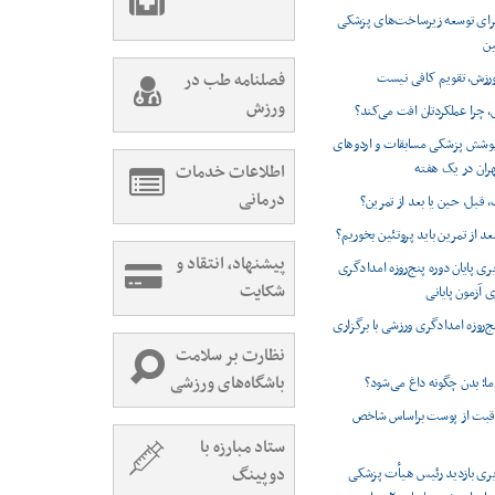
 برای توسعه زیرساخت‌های پزشکی
ین
ورزش، تقویم کافی نیست
فصلنامه طب در
ورزش
، چرا عملکردتان افت می‌کند؟
 پوشش پزشکی مسابقات و اردوهای
هران در یک هفته
اطلاعات خدمات
درمانی
 قبل، حین یا بعد از تمرین؟
بعد از تمرین باید پروتئین بخوریم؟
پیشنهاد، انتقاد و
ی پایان دوره پنج‌روزه امدادگری
شکایت
ی آزمون پایانی
نج‌روزه امدادگری ورزشی با برگزاری
نظارت بر سلامت
باشگاه‌های ورزشی
ا؛ بدن چگونه داغ می‌شود؟
اقبت از پوست براساس شاخص
ستاد مبارزه با
دوپینگ
ری بازدید رئیس هیأت پزشکی