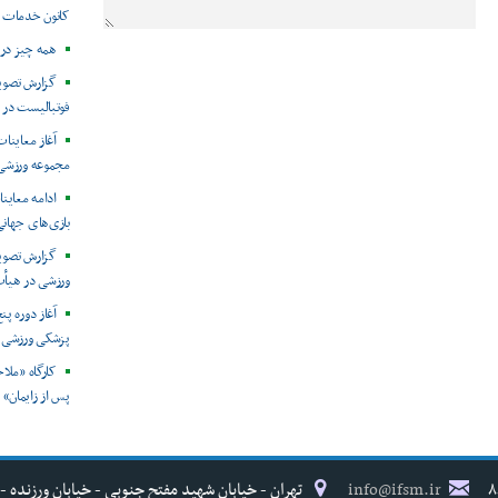
کانون خدمات 
همه چیز در 
فوتبالیست در 
مجموعه ورزشی 
ادامه معاین
بازی‌های جهان
گزارش تصویر
ورزشی در هیأت
آغاز دوره پ
پزشکی ورزشی ا
کارگاه «ملا
پس از زایمان»
info@ifsm.ir
تهران - خیابان شهید مفتح جنوبی - خیابان ورزنده - پلاک ۱۷ - فدراسیون پزش