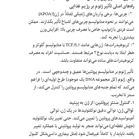
راه‌های اصلی تأثیر ژنوم بر رژیم غذایی
*: چربی‌ها: برخی واریان‌های ژنتیکی (مثلاً در ژن(APOA2)
می‌توانند بر نحوه متابولیسم چربی‌های اشباع تأثیر بگذارند. ممکن
است فردی با ژنوتیپ خاص با مصرف چربی بالا، افزایش وزن
بیشتری را تجربه کند.
*: کربوهیدرات‌ها: ژن‌هایی مانند TCF7L2 با متابولیسم گلوکز و
خطر ابتلا به دیابت نوع ۲ مرتبط هستند. حساسیت افراد به مصرف
کربوهیدرات‌های ساده می‌تواند متفاوت باشد.
تأثیر ژنوم بر متابولیسم پروتئین‌ها عمیق و چندوجهی است. در
واقع، ژنوم (کل مجموعه DNA یک موجود) طرح اولیه‌ای را فراهم
می‌کند که تمام جنبه‌های متابولیسم پروتئین را کنترل می‌کند، از
سنتز تا تخریب.
۱
.
کنترل سنتز پروتئین: از ژن به پپتید
توالی ژن:
توالی دقیق نوکلئوتیدها در یک ژن، توالی
آمینواسیدهای پروتئین را تعیین می‌کند. حتی تغییر یک نوکلئوتید
(جهش نقطه‌ای) می‌تواند منجر به تولید پروتئینی با عملکرد تغییر
یافته، ناپایدار یا کاملاً غیرفعال شود (مثل بیماری داسی‌شکل کلبول