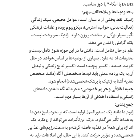
D، B12 یا امگا-۳ با دوز مناسب.
محدودیت‌ها و ملاحظات مهم
:
ژنتیک فقط بخشی از داستان است: عوامل محیطی، سبک زندگی
(فعالیت بدنی، خواب، استرس)، میکروبیوم روده و عادات فرهنگی
تأثیر بسیار بزرگی بر سلامت و وزن دارند. ژنتیک سرنوشت نیست،
بلکه گرایش را نشان می‌دهد.
علم در حال تکامل است: دانش ما در این حوزه هنوز کامل نیست و
تحقیقات ادامه دارد. بسیاری از توصیه‌ها بر اساس شواهد در حال
تقویت هستند. تفسیر پیچیده است: تفسیر نتایج ژنتیکی و تبدیل
آن به یک برنامه عملی باید توسط متخصصان آگاه (مانند متخصص
تغذیه آشنا به ژنتیک یا پزشک شخصی‌شده) انجام شود.
جنبه اخلاقی و حریم خصوصی:
محرمانه نگه داشتن داده‌های
ژنتیکی و استفاده اخلاقی از آن‌ها بسیار مهم است.
جمع‌بندی
:
ژنوم ما مانند یک دستورالعمل اولیه است که بر نحوه پاسخ بدن ما
به غذاها تأثیر می‌گذارد. درک این تأثیرات می‌تواند از رویکرد "یک
اندازه برای همه" در تغذیه فاصله گرفته و به سمت رژیم‌های غذایی
شخصی‌شده و مؤثرتر حرکت کند. با این حال، این اطلاعات باید به