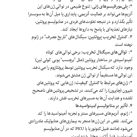
*: پلی‌مورفیسم‌های ژنی
: تنوع طبیعی در توالی ژن‌های این
آنزیم‌ها می‌تواند بر فعالیت آنزیمی، پایداری یا میل آن‌ها به سوبسترا
تأثیر بگذارد و در نتیجه تفاوت‌های فردی در متابولیسم پروتئین،
نیازهای تغذیه‌ای یا پاسخ به داروها ایجاد کند.
۳
.
کنترل تخریب پروتئین:
سیگنال‌های "تاریخ مصرف" در ژنوم
نهفته است
*:
توالی‌های سیگنال تخریب:
برخی توالی‌های کوتاه
آمینواسیدی در ساختار پروتئین (مثل "برچسب" یوبی کوئی تین)
وجود دارد که سیگنال تخریب پروتئین توسط پروتئازوم را می‌دهد.
این توالی‌ها مستقیماً از توالی ژن مشتق می‌شوند.
*: ژن‌های مرتبط با کنترل کیفیت:
ژن‌هایی که پروتئین‌های
شپرون (چاپرون) را کد می‌کنند، در تشخیص پروتئین‌های ناصحیح
تاشده و هدایت آن‌ها به مسیرهای تخریب نقش دارند.
۴
.
تأثیر بر متابولیسم آمینواسیدها
*: ژنوم، آنزیم‌های مسیرهای سنتز و تجزیه آمینواسیدها را کد
می‌کند. نقص در این ژن‌ها منجر به بیماری‌های متابولیک مادرزادی
می‌شود (مانند فنیل‌کتونوریا یا PKU که در آن متابولیسم
آمینواسید فنیل‌آلانین مختل شده است.