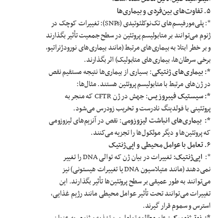
۵
.
تفاوت‌های بین‌فردی و بیماری‌ها
*: پلی‌مورفیسم‌های تک‌نوکلئوتیدی (SNPs): تغییرات کوچک در
ژنوم می‌توانند بر متابولیسم پروتئین در سطح جمعیت تأثیر بگذارند
و بر خطر ابتلا به بیماری‌های مرتبط (مانند بیماری‌های نورودژنراتیو،
برخی سرطان‌ها، بیماری‌های متابولیک) اثر بگذارند.
*: بیماری‌های ژنتیکی
: بسیاری از بیماری‌ها نتیجه مستقیم نقص
در ژن‌های مرتبط با متابولیسم پروتئین هستند. مثال‌ها:
*: سیستیک فیبروزیس
: جهش در ژن CFTR که منجر به
پروتئینی با فولدینگ نادرست و تخریب زودرس می‌شود.
*:
بیماری‌های انباشت لیزوزومی
: نقص در آنزیم‌های لیزوزومی
که پروتئین‌ها و دیگر مولکول‌ها را تجزیه می‌کنند.
۶
.
تعامل با عوامل محیطی و اپی‌ژنتیک
*:
اپی‌ژنتیک:
تغییرات در بیان ژن که توالی DNA را تغییر
نمی‌دهند (مانند متیلاسیون DNA یا تغییرات هیستونی) نیز
می‌توانند به طور عمیقی بر سطح پروتئین‌ها تأثیر بگذارند. این
تغییرات می‌توانند تحت تأثیر عوامل محیطی مانند رژیم غذایی،
استرس و سموم قرار گیرند.