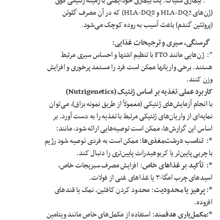
*: بیماری سلیاک: یک بیماری خودایمنی با زمینه ژنتیکی قوی
(ژن‌های HLA-DQ2 و HLA-DQ8) که در آن مصرف گلوتن
(پروتئین گندم) باعث آسیب به روده کوچک می‌شود.
گرسنگی، سیری و ترجیحات غذایی
:
*: ژن‌هایی مانند FTO با تنظیم اشتها و احساس سیری مرتبط
هستند. برخی واریانها ممکن است فرد را مستعد پرخوری و افزایش
وزن کنند.
کاربرد عملی تغذیه بر اساس ژنتیک
(Nutrigenetics)
با انجام آزمایش‌های ژنتیکی (معمولاً از طریق نمونه بزاق)، می‌توان
نمایه‌ای از واریان‌های ژنتیکی مرتبط با تغذیه را به دست آورد. بر
اساس این گزارش‌ها، ممکن است توصیه‌هایی ارائه شود، مانند:
*:
تناسب درشت‌مغذی‌ها
: ممکن است به فردی توصیه شود رژیم
با چربی پایین‌تر یا کربوهیدرات پایین‌تری را دنبال کند.
*:
تأکید بر غذاهای خاص
: افزایش مصرف سبزیجات خاص،
اسیدهای چرب امگا-۳ یا غذاهای غنی از فولات.
*:
پرهیز یا محدودیت
: محدود کردن کافئین، نمک یا قندهای
افزوده.
*:مکمل‌یاری هدفمند
: استفاده از مکمل‌های خاص مانند ویتامین