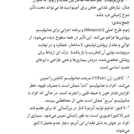
*:
نوترژنومیک
: علم مطالعه تعامل بین تغذیه و ژنوم. به عنوان
مثال، نیازهای غذایی خاص برای آمینواسیدها می‌تواند تحت تأثیر
تنوع ژنتیکی فرد باشد.
جمع‌بندی
:
ژنوم طرح اصلی (Blueprint) و برنامه اجرایی برای متابولیسم
پروتئین‌ها فراهم می‌کند. این تأثیر در همه سطوح دیده می‌شود: از
توالی و مقدار پروتئین تولیدی، تا ساختار، عملکرد و در نهایت
سرنوشت نهایی آن (تخریب یا بازیافت). درک این ارتباط برای
پزشکی شخصی‌شده، درمان بیماری‌ها و حتی طراحی داروهای
جدید اساسی است.
*: کافئین: ژن CYP1A2 سرعت متابولیسم کافئین را تعیین
می‌کند. افراد با متابولیسم "کند" ممکن است با مصرف قهوه، خطر
افزایش فشار خون یا حمله قلبی را تجربه کنند، در حالی که افراد با
متابولیسم "سریع" ممکن است حتی اثر محافظتی ببینند.
*: لاکتوز: تداوم تولید آنزیم لاکتاز در بزرگسالی که برای هضم قند
شیر (لاکتوز) ضروری است، به طور ژنتیکی تعیین می‌شود. بسیاری از
افراد در جهان به دلیل فقدان این آنزیم، دچار عدم تحمل لاکتوز
می‌شوند.