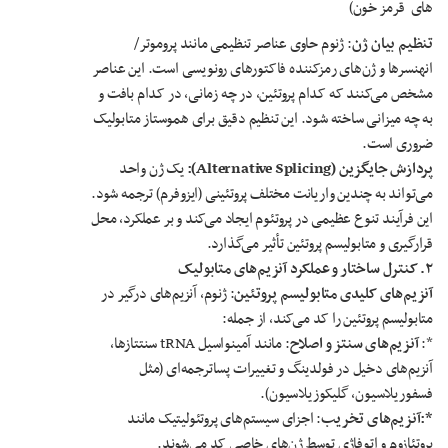
های قرمز خون)
تنظیم بیان ژن
: ژنوم حاوی عناصر تنظیمی مانند پروموتر/
انهنسرها و ژن‌های رمزکننده فاکتورهای رونویسی است. این عناصر
مشخص می‌کنند که کدام پروتئین، در چه زمانی، در کدام بافت و
به چه میزانی ساخته شود. این تنظیم دقیق برای هموستاز متابولیک
ضروری است.
پردازش جایگزین
(Alternative Splicing):
یک ژن واحد
می‌تواند به چندین واریانت مختلف پروتئینی (ایزوفرم) ترجمه شود.
این فرآیند تنوع عظیمی در پروتئوم ایجاد می‌کند و بر عملکرد، محل
قرارگیری و متابولیسم پروتئین تأثیر می‌گذارد.
۲
.
کنترل ساختار و عملکرد آنزیم‌های متابولیک
آنزیم‌های کلیدی متابولیسم پروتئین
: ژنوم، آنزیم‌های درگیر در
متابولیسم پروتئین را کد می‌کند، از جمله:
*:
آنزیم‌های سنتز و اصلاح
: مانند آمینواسیل tRNA سنتتازها،
آنزیم‌های دخیل در فولدینگ و تغییرات پساترجمه‌ای (مثل
فسفوریلاسیون، گلیکوزیلاسیون).
*:آنزیم‌های تخریب
: اجزای سیستم‌های پروتئولیتیک مانند
پروتئازوم و اتوفاژی توسط ژن‌های خاصی کد می‌شوند.