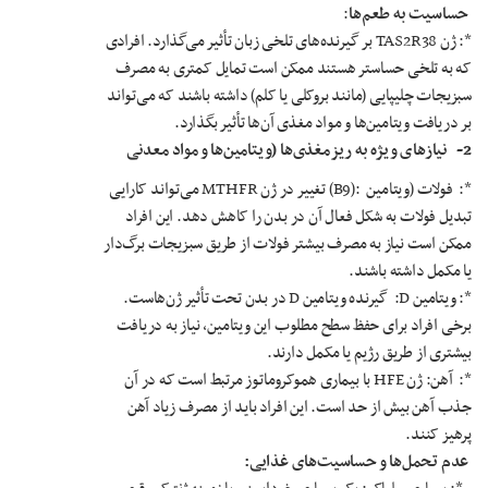
حساسیت به طعم‌ها
:
*: ژن TAS2R38 بر گیرنده‌های تلخی زبان تأثیر می‌گذارد. افرادی
که به تلخی حساستر هستند ممکن است تمایل کمتری به مصرف
سبزیجات چلیپایی (مانند بروکلی یا کلم) داشته باشند که می‌تواند
بر دریافت ویتامین‌ها و مواد مغذی آن‌ها تأثیر بگذارد.
2­­­-
نیازهای ویژه به ریزمغذی‌ها (ویتامین‌ها و مواد معدنی
*: فولات (ویتامین :(B9) تغییر در ژن MTHFR می‌تواند کارایی
تبدیل فولات به شکل فعال آن در بدن را کاهش دهد. این افراد
ممکن است نیاز به مصرف بیشتر فولات از طریق سبزیجات برگ‌دار
یا مکمل داشته باشند.
*: ویتامین D: گیرنده ویتامین D در بدن تحت تأثیر ژن‌هاست.
برخی افراد برای حفظ سطح مطلوب این ویتامین، نیاز به دریافت
بیشتری از طریق رژیم یا مکمل دارند.
*: آهن: ژن HFE با بیماری هموکروماتوز مرتبط است که در آن
جذب آهن بیش از حد است. این افراد باید از مصرف زیاد آهن
پرهیز کنند.
عدم تحمل‌ها و حساسیت‌های غذایی
: