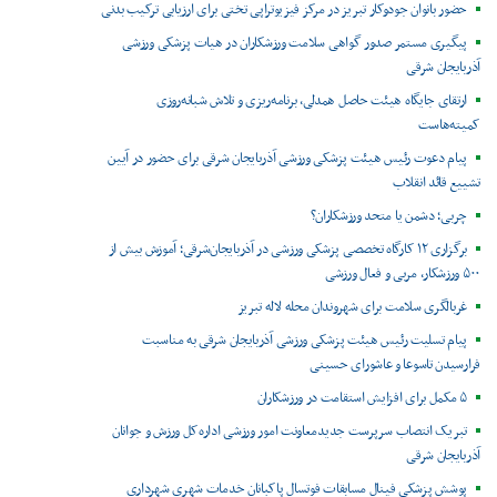
حضور بانوان جودوکار تبریز در مرکز فیزیوتراپی تختی برای ارزیابی ترکیب بدنی
پیگیری مستمر صدور گواهی سلامت ورزشکاران در هیات پزشکی ورزشی
آذربایجان شرقی
ارتقای جایگاه هیئت حاصل همدلی، برنامه‌ریزی و تلاش شبانه‌روزی
کمیته‌هاست
پیام دعوت رئیس هیئت پزشکی ورزشی آذربایجان شرقی برای حضور در آیین
تشییع قائد انقلاب
چربی؛ دشمن یا متحد ورزشکاران؟
برگزاری ۱۲ کارگاه تخصصی پزشکی ورزشی در آذربایجان‌شرقی؛ آموزش بیش از
۵۰۰ ورزشکار، مربی و فعال ورزشی
غربالگری سلامت برای شهروندان محله لاله تبریز
پیام تسلیت رئیس هیئت پزشکی ورزشی آذربایجان شرقی به مناسبت
فرارسیدن تاسوعا و عاشورای حسینی
۵ مکمل برای افزایش استقامت در ورزشکاران
تبریک انتصاب سرپرست جدیدمعاونت امور ورزشی اداره‌کل ورزش و جوانان
آذربایجان شرقی
پوشش پزشکی فینال مسابقات فوتسال پاکبانان خدمات شهری شهرداری