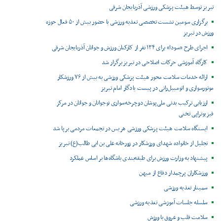
تبریز توسط هیئت پزشکی ورزشی آذربایجان شرقی
برگزاری سومین نشست تخصصی تغذیه ورزشی با حضور بیش از ۵۰ فعال حوزه
ورزش در تبریز
اجرای طرح «سودا» برای ۱۳۴ نفر از کارکنان ورزش و جوانان آذربایجان شرقی
کارگاه آموزشی حرکات اصلاحی در تبریز برگزار شد
ارائه خدمات سلامت محور هیئت پزشکی ورزشی به بیش از ۷۶ ورزشکار
موتورسواری و اتومبیل‌رانی در پیست یادگار امام تبریز
ارزیابی ترکیب بدنی ملی‌پوشان دوچرخه‌سواری نوجوانان و جوانان در مرکز
فیزیوتراپی تختی
ایستگاه سلامت هیئت پزشکی ورزشی هریس در تجمعات مردمی برپا شد
تجلیل از خانواده شهدای ورزشکار در زورخانه علی بن ابی طالب(ع) تبریز
پیشنهاد به وزارت ورزش برای طبقه‌بندی باشگاه‌ها بر اساس عملکرد
ورزشکاران پرچمدار دفاع از میهن
سمینار تغذیه ورزشی
سلسله جلسات آموزشی تغذیه ورزشی
سلامت قلب و عروق با ورزش