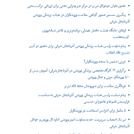
حضور بانوان جودوکار تبریز در مرکز فیزیوتراپی تختی برای ارزیابی ترکیب بدنی
پیگیری مستمر صدور گواهی سلامت ورزشکاران در هیات پزشکی ورزشی
آذربایجان شرقی
ارتقای جایگاه هیئت حاصل همدلی، برنامه‌ریزی و تلاش شبانه‌روزی
کمیته‌هاست
پیام دعوت رئیس هیئت پزشکی ورزشی آذربایجان شرقی برای حضور در آیین
تشییع قائد انقلاب
چربی؛ دشمن یا متحد ورزشکاران؟
برگزاری ۱۲ کارگاه تخصصی پزشکی ورزشی در آذربایجان‌شرقی؛ آموزش بیش از
۵۰۰ ورزشکار، مربی و فعال ورزشی
غربالگری سلامت برای شهروندان محله لاله تبریز
پیام تسلیت رئیس هیئت پزشکی ورزشی آذربایجان شرقی به مناسبت
فرارسیدن تاسوعا و عاشورای حسینی
۵ مکمل برای افزایش استقامت در ورزشکاران
تبریک انتصاب سرپرست جدیدمعاونت امور ورزشی اداره‌کل ورزش و جوانان
آذربایجان شرقی