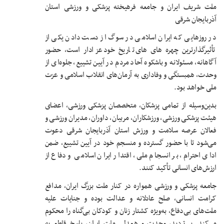
ملت شریف ایران و جامعه فرهیخته پزشکی و ورزشی استان
آذربایجان شرقی
در روزهایی که ایران اسلامی در سوگ از دست دادن یکی از
تأثیرگذارترین چهره های های تاریخ خود عزادار است، حضور
آگاهانه، مسئولانه و باشکوه آحاد مردم در آیین تشییع، جلوه‌ای از
وحدت، همبستگی و وفاداری به آرمان‌های انقلاب اسلامی و عزت
ملی خواهد بود.
بدین‌وسیله از تمامی پزشکان، متخصصان پزشکی ورزشی، اعضای
هیئت پزشکی ورزشی، ورزشکاران، مربیان، داوران، مدیران ورزشی و
فعالان عرصه سلامت و ورزش استان آذربایجان شرقی دعوت
می‌شود تا با حضور گسترده و منسجم خود در آیین تشییع، ضمن
ادای احترام، بر انسجام ملی، اقتدار ایران اسلامی و دفاع از
ارزش‌های انسانی تأکید کنند.
جامعه پزشکی و ورزشی همواره در کنار ملت بزرگ ایران، مدافع
کرامت انسانی، صلح عادلانه و عدالت بوده و جنایات علیه
ملت‌های بی‌دفاع، به‌ویژه کشتار زنان و کودکان بی‌گناه را محکوم
می‌کند. بی‌تردید، وحدت و همدلی ملت ایران، پاسخ قاطع به