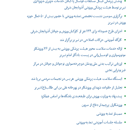
پوشش پزشکی فینال مسابقات فوتسال پاکبانان خدمات شهری شهرداری
تبریز توسط هیئت پزشکی ورزشی آذربایجان شرقی
برگزاری سومین نشست تخصصی تغذیه ورزشی با حضور بیش از ۵۰ فعال حوزه
ورزش در تبریز
اجرای طرح «سودا» برای ۱۳۴ نفر از کارکنان ورزش و جوانان آذربایجان شرقی
کارگاه آموزشی حرکات اصلاحی در تبریز برگزار شد
ارائه خدمات سلامت محور هیئت پزشکی ورزشی به بیش از ۷۶ ورزشکار
موتورسواری و اتومبیل‌رانی در پیست یادگار امام تبریز
ارزیابی ترکیب بدنی ملی‌پوشان دوچرخه‌سواری نوجوانان و جوانان در مرکز
فیزیوتراپی تختی
ایستگاه سلامت هیئت پزشکی ورزشی هریس در تجمعات مردمی برپا شد
تجلیل از خانواده شهدای ورزشکار در زورخانه علی بن ابی طالب(ع) تبریز
پیشنهاد به وزارت ورزش برای طبقه‌بندی باشگاه‌ها بر اساس عملکرد
ورزشکاران پرچمدار دفاع از میهن
سمینار تغذیه ورزشی
سلسله جلسات آموزشی تغذیه ورزشی