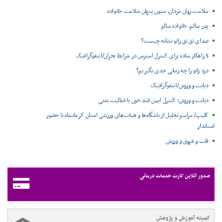
سلامت روان مردان، ستون پنهان سلامت خانواده
پدر سالم، خانواده سالم
صدای تق تق زانو نشانه چیست؟
5 راهکار ساده برای کنترل استرس در شرایط بحران/اینفوگرافیک
درد زانو را چه زمانی جدی بگیریم؟
دیابت و ورزش/اینفوگرافیک
دیابت و ورزش؛ کنترل ایمن قند خون با فعالیت بدنی
کلیپ/ مراسم تجلیل از باشگاه‌ها و هیات‌های ورزشی استان کرمانشاه با حضور
استاندار
قلب و عروق و ورزش
صدور آنلاین کارت خدمات درمانی
کمیته آموزش و پژوهش