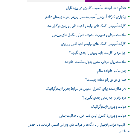
علائم هشداردهنده آسیب کلیوی در ورزشکاران
برگزاری کارگاه آموزشی آسیب‌شناسی ورزشی در شهرستان دالاهو
کارگاه آموزشی کمک‌های اولیه و احیاء قلبی و ریوی برگزار شد
سلامت مردان و ضرورت مصرف اصولی مکمل های ورزشی
کارگاه آموزشی کمک های اولیه و احیا قلبی و ریوی
چرا مردان کارمند باید ورزش را جدی بگیرند؟
سلامت روان مردان، ستون پنهان سلامت خانواده
پدر سالم، خانواده سالم
صدای تق تق زانو نشانه چیست؟
5 راهکار ساده برای کنترل استرس در شرایط بحران/اینفوگرافیک
درد زانو را چه زمانی جدی بگیریم؟
دیابت و ورزش/اینفوگرافیک
دیابت و ورزش؛ کنترل ایمن قند خون با فعالیت بدنی
کلیپ/ مراسم تجلیل از باشگاه‌ها و هیات‌های ورزشی استان کرمانشاه با حضور
استاندار