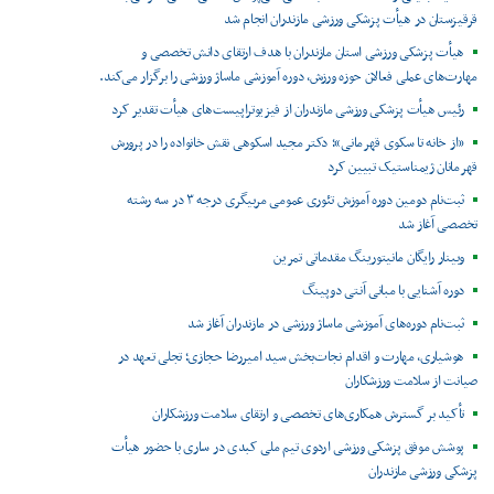
قرقیزستان در هیأت پزشکی ورزشی مازندران انجام شد
هیأت پزشکی ورزشی استان مازندران با هدف ارتقای دانش تخصصی و
مهارت‌های عملی فعالان حوزه ورزش، دوره آموزشی ماساژ ورزشی را برگزار می‌کند.
رئیس هیأت پزشکی ورزشی مازندران از فیزیوتراپیست‌های هیأت تقدیر کرد
«از خانه تا سکوی قهرمانی»؛ دکتر مجید اسکوهی نقش خانواده را در پرورش
قهرمانان ژیمناستیک تبیین کرد
ثبت‌نام دومین دوره آموزش تئوری عمومی مربیگری درجه ۳ در سه رشته
تخصصی آغاز شد
وبینار رایگان مانیتورینگ مقدماتی تمرین
دوره آشنایی با مبانی آنتی دوپینگ
ثبت‌نام دوره‌های آموزشی ماساژ ورزشی در مازندران آغاز شد
هوشیاری، مهارت و اقدام نجات‌بخش سید امیررضا حجازی؛ تجلی تعهد در
صیانت از سلامت ورزشکاران
تأکید بر گسترش همکاری‌های تخصصی و ارتقای سلامت ورزشکاران
پوشش موفق پزشکی ورزشی اردوی تیم ملی کبدی در ساری با حضور هیأت
پزشکی ورزشی مازندران