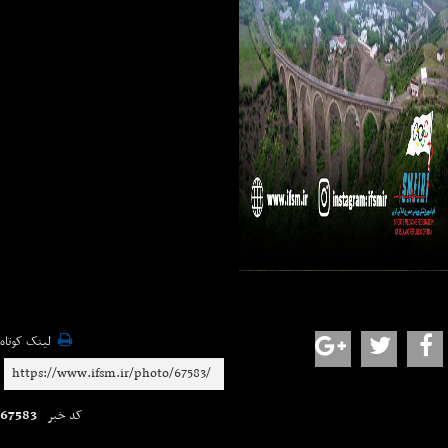
لینک کوتاه
67583
کد خبر