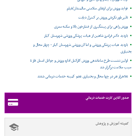
فواید ورزش برای ارتقای سلامتی سالمندان/فیلم
تاثیر باور نکردنی ورزش بر کنترل دیابت
ورزش راهی برای پیشگیری از فشارخون بالا و سکته مغزی
بازدید دکتر فرامرز شاهین از هیات پزشکی ورزشی شهرستان کیار
بازدید هیات پزشکی ورزشی و اماکن ورزشی شهرستان کیار - چهار محال و
بختیاری
اولین نشست طرح ساماندهی ورزش کارکنان اداره ورزش و جوانان استان فاز 1
سیب سلامت برگزار شد
54هزار نفر در چها محال و بختیاری عضو کمیته خدمات درمانی شدند
صدور آنلاین کارت خدمات درمانی
کمیته آموزش و پژوهش