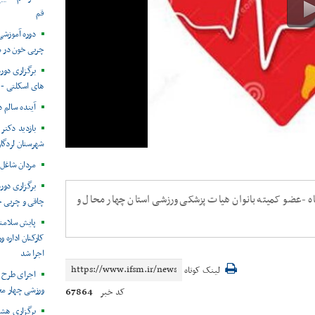
قم
دوره آموزشی
چربی خون در ش
برگزاری دو
های اسکلتی - 
آینده سالم د
بازدید دکتر
شهرستان لردگا
مردان شاغل
برگزاری دور
اه -عضو کمیته بانوان هیات پزشکی ورزشی استان چهار محال و
چاقی و چربی 
پایش سلامتی
کارکنان اداره 
اجرا شد
لینک کوتاه
اجرای طرح 
ورزشی چهار مح
67864
کد خبر
برگزاری هش