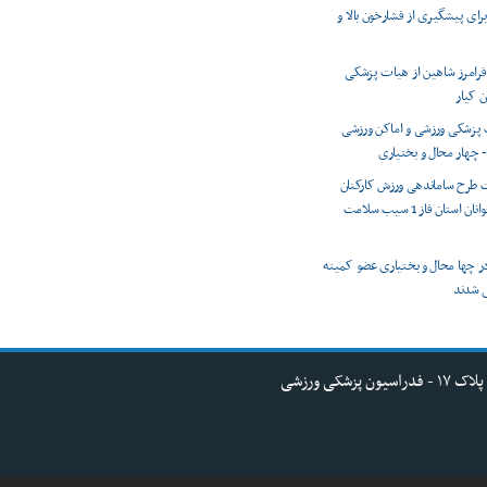
رای پیشگیری از فشارخون بالا و
 فرامرز شاهین از هیات پزشکی
 کیار
 پزشکی ورزشی و اماکن ورزشی
 چهار محال و بختیاری
 طرح ساماندهی ورزش کارکنان
اداره ورزش و جوانان استان فاز 1 سیب سلامت
ر در چها محال و بختیاری عضو کمیته
 شدند
کی ورزشی