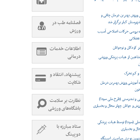
 ورزش بهترین درمان چاقی و
هرستان کیار برگزار شد
فصلنامه طب در
ورزش
ره بررسی حرکات اصلاحی آسیب
عضلانی
ر کودکان و نوجوانان
اطلاعات خدمات
درمانی
 شاهین از هیات پزشکی ورزشی
ن
 و کم تحرک
پیشنهاد، انتقاد و
شکایت
ه آموزشی ورزش بهترین درمان
خون
 و تندرستی (طرح ملی سودا)
نظارت بر سلامت
ورزش و جوانان چهار محال و بختیاری
باشگاه‌های ورزشی
ملی (سودا) توسط هیات پزشکی
ستاد مبارزه با
ال و بختیاری
دوپینگ
تمین پویش سراسری ایستگاه