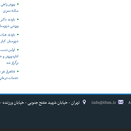
ورزش راهی ب
سکته مغزی
بازدید دکتر
ورزشی شهرستان
بازدید هیات
شهرستان کیار -
اولین نشست
برگزار شد
54هزار نف
خدمات درمانی
info@ifsm.ir
تهران - خیابان شهید مفتح جنوبی - خیابان ورزنده - پلاک ۱۷ - فدراسیون پزش