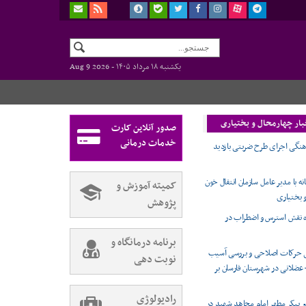
یکشنبه ۱۸ مرداد ۱۴۰۵ -
Aug 9 2026
بار چهارمحال و بختیاری
صدور آنلاین کارت
خدمات درمانی
گی اجرای طرح ضربتی بازدید
ه با مدیر عامل سازمان انتقال خون
کمیته آموزش و
 بختیاری
پژوهش
ه نقش استرس و اضطراب در
برنامه درمانگاه و
ی حرکات اصلاحی و بررسی آسیب
نوبت دهی
عضلانی در شهرستان فارسان بر
رادیولوژی
 پیکر مطهر امام مجاهد شهید در