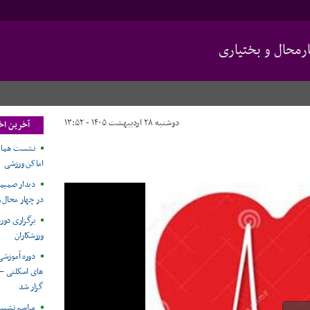
محال و بختیاری
دوشنبه ۲۸ اردیبهشت ۱۴۰۵ - ۱۳:۵۲
آخرین اخ
نشست هماهن
اماکن ورزشی
دیدار صمیمان
در چهار محال و
برگزاری دور
ورزشکاران
دوره آموزش
های اسکلتی – 
گزار شد
مراسم تشییع