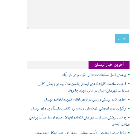
آخرین اخبار لرستان
پوشش کامل مسابقات انتخابی تکواندو در خرم‌آباد
امنیت سلامت کاراته‌کاهای لرستانی تامین شد/ پوشش پزشکی کامل
مسابقات قهرمانی استان در سالن شهید چاغروند
حضور کادر پزشکی ورزشی در آزمون ارتقاء کمربند تکواندو لرستان
برگزاری دوره آموزشی کمک‌های اولیه ویژه کارکنان دانشگاه پیام نور لرستان
پوشش پزشکی مسابقات قهرمانی تکواندو نونهالان کشور توسط هیأت پزشکی
ورزشی لرستان
برگزاری دوره تخصصی «آسیب‌شناسی ورزشی» ویژه ورزشکاران شهرستان