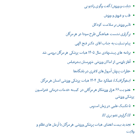
دیابت و ورزش/گفت وگوی رادیویی
قلب و عروق و ورزش
تاثیر ورزش بر سلامت کودکان
برگزاری نشست هماهنگی طرح سودا در هرمزگان
پیام تسلیت به جناب اقای دکتر فتح الهی
برنامه های پیشنهادی سال ۱۴۰۵ هیات پزشکی هرمزگان بررسی شد
آغاز بازرسی از اماکن ورزشی شهرستان بندرعباس
خطرات پنهان آمپول‌های لاغری در باشگاه‌ها
اینفوگرافیک/ عملکرد سال ۱۴۰۴ هیات پزشکی ورزشی استان هرمزگان
عضویت ۶۶ هزار ورزشکار هرمزگانی در کمیته خدمات درمانی فدراسیون
پزشکی ورزشی
۵ تکنیک علمی در زمان استرس
///گزارش تصویری ///
تجدید بیعت اعضای هیات پزشکی ورزشی هرمزگان با آرمان های نظام و
ولایت