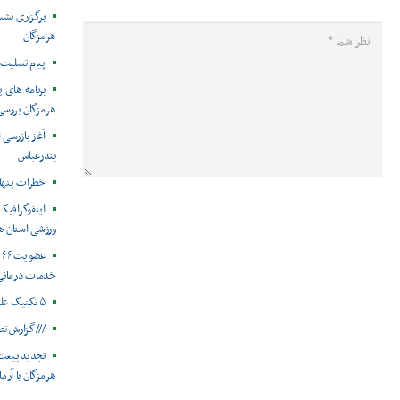
برگزاری نش
هرمزگان
پیام تسلیت 
هرمزگان بررس
آغاز بازرسی
بندرعباس
خطرات پنهان
ورزشی استان ه
ع
خدمات درمانی
۵ تکنیک علمی در زمان استرس
///گزارش تص
تجدید بیعت
هرمزگان با آرم