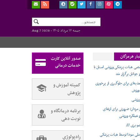
جمعه ۱۶ مرداد ۱۴۰۵ -
Aug 7 2026
بار هرمزگان
صدور آنلاین کارت
خدمات درمانی
 هیات پزشکی ورزشی استان با
جوانان برگزار شد
غذیه‌ای برای جلوگیری از پرخوری
کمیته آموزش و
 ورزش
پژوهش
رزشی
مردان؛ ضرورتی برای ارتقای
برنامه درمانگاه و
عملکرد ورزشی
نوبت دهی
صویری ///
ملی سودا توسط هیات پزشکی
رادیولوژی