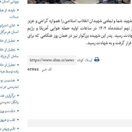
ورزشی استان ه
بازدید از ه
میناب
هید شما و تمامی شهیدان انقلاب اسلامی را همواره گرامی و عزیز
ادای احترا
می داریم. شهیده سنار سالاری ورزشکار رشته اسکیت در تاریخ نهم اسفندماه ۱۴۰۴ در ساعات اولیه حمله هوایی آمریکا و رژیم
استان هرمزگان 
ت رسید. پدر این شهیده بزرگوار نیز در همان روز هنگامی که برای
تجلیل از خان
رار گرفت و به شهادت رسید.
تجلیل از خا
سامان کرم زاده
لینک کوتاه
تجلیل از خا
67892
کد خبر
زاده توسط هیا
هشتمین پوی
تندرستی در بن
برگزاری هش
رایگان تندرستی
دیابت و ور
قلب و عروق 
تاثیر ورزش 