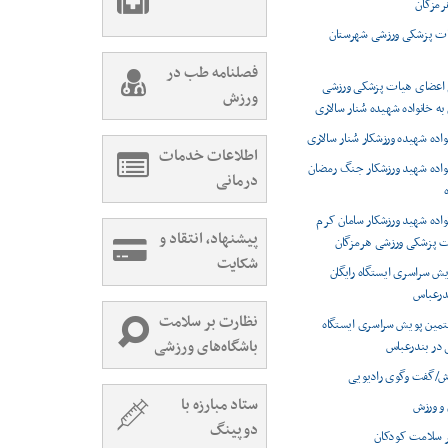
رمزگان
یات پزشکی ورزشی شهرستان
فصلنامه طب در
م اعضای هیات پزشکی ورزشی
ورزش
به خانواده شهیده سُنار سالاری
واده شهیده ورزشکار سُنار سالاری
اطلاعات خدمات
نواده شهید ورزشکار جنگ رمضان
درمانی
نواده شهید ورزشکار سامان کرم
پیشنهاد، انتقاد و
ت پزشکی ورزشی هرمزگان
شکایت
ش سراسری ایستگاه رایگان
درعباس
نظارت بر سلامت
تمین پویش سراسری ایستگاه
باشگاه‌های ورزشی
 در بندرعباس
زش/گفت وگوی رادیویی
ستاد مبارزه با
و ورزش
دوپینگ
بر سلامت کودکان