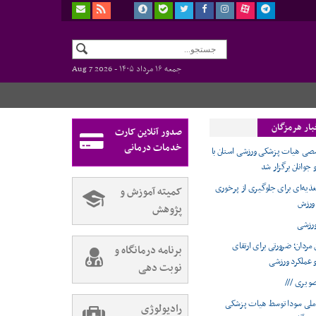
جمعه ۱۶ مرداد ۱۴۰۵ -
Aug 7 2026
بار هرمزگان
صدور آنلاین کارت
خدمات درمانی
 هیات پزشکی ورزشی استان با
جوانان برگزار شد
غذیه‌ای برای جلوگیری از پرخوری
کمیته آموزش و
 ورزش
پژوهش
رزشی
مردان؛ ضرورتی برای ارتقای
برنامه درمانگاه و
عملکرد ورزشی
نوبت دهی
صویری ///
ملی سودا توسط هیات پزشکی
رادیولوژی