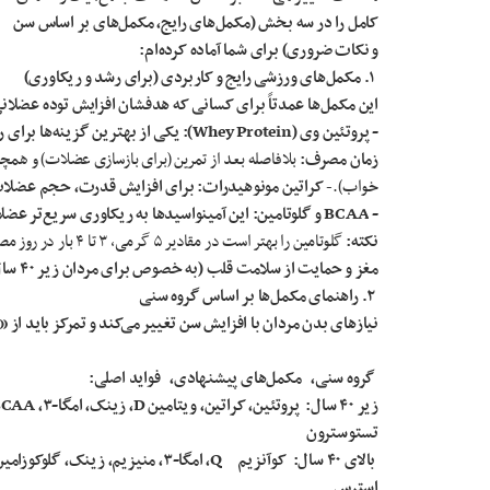
کامل را در سه
بخش (مکمل‌های رایج، مکمل‌های بر اساس سن
و نکات ضروری) برای شما آماده کرده‌ام:
۱. مکمل‌های ورزشی رایج و کاربردی (برای رشد و ریکاوری)
این مکمل‌ها عمدتاً برای کسانی که هدفشان افزایش توده عضلان
- پروتئین وی (
Whey Protein
): یکی از بهترین گزینه‌ها برای
زمان مصرف:
بلافاصله بعد از تمرین (برای بازسازی عضلات) و همچن
خواب).-
کراتین مونوهیدرات: برای افزایش قدرت، حجم عضلات
-
BCAA
و گلوتامین: این آمینواسیدها به ریکاوری سریع‌تر 
نکته:
گلوتامین را بهتر است در مقادیر ۵ گرمی، ۳ تا ۴ بار در روز مصرف کنید. -
مغز و حمایت از سلامت قلب (به خصوص برای مردان زیر ۴۰ سال).
۲. راهنمای مکمل‌ها بر اساس گروه سنی
نیازهای بدن مردان با افزایش سن تغییر می‌کند و تمرکز باید
گروه سنی، مکمل‌های پیشنهادی، فواید اصلی:
زیر ۴۰ سال: پروتئین، کراتین، ویتامین
D
، زینک، امگا-۳،
BCAA
تستوسترون
بالای ۴۰ سال: کوآنزیم
Q
۱۰، امگا-۳، منیزیم، زینک، گ
استرس