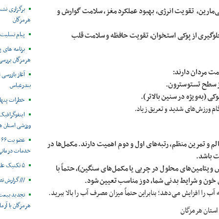
برگزاری نش
عملکرد مغز، سلامت گوارش و
هرمزگان
 جلوگیری از پوکی استخوان، تقویت حافظه و سلامت قلب
پیام تسلیت 
هرمزگان بررس
مت مردان دارند:
آغاز بازرسی
ز سطح تستوسترون.
بندرعباس
کی (به‌ویژه در سنین بالاتر).
خطرات پنهان
ام ورزش‌های شدید و تعریق زیاد.
ورزشی استان ه
ع
لم و تمرین منظم، رتبه‌های اول و دوم اهمیت دارند. مکمل‌ها در
خدمات درمانی
ست باشد
.
۵ تکنیک علمی در زمان استرس
یتامین‌های محلول در چربی یا مکمل‌های سنگین)، حتماً با
 خون و شرایط بدنی شما، دوز مناسب تعیین شود
.
///گزارش تص
آب را افزایش می‌دهد؛ بنابراین حتماً میزان مصرف آب را بالا ببرید
.
تجدید بیعت
هرمزگان با آرم
ستان هرمزگان