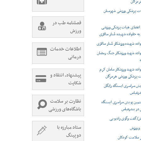
رمزگان
یات پزشکی ورزشی شهرستان
فصلنامه طب در
م اعضای هیات پزشکی ورزشی
ورزش
به خانواده شهیده سُنار سالاری
واده شهیده ورزشکار سُنار سالاری
اطلاعات خدمات
نواده شهید ورزشکار جنگ رمضان
درمانی
نواده شهید ورزشکار سامان کرم
پیشنهاد، انتقاد و
ت پزشکی ورزشی هرمزگان
شکایت
ش سراسری ایستگاه رایگان
درعباس
نظارت بر سلامت
تمین پویش سراسری ایستگاه
باشگاه‌های ورزشی
 در بندرعباس
زش/گفت وگوی رادیویی
ستاد مبارزه با
و ورزش
دوپینگ
بر سلامت کودکان