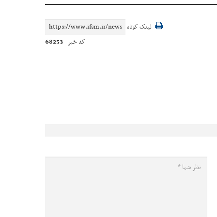
لینک کوتاه
68253
کد خبر