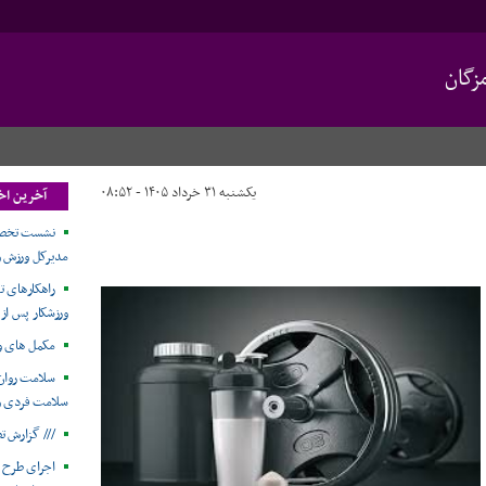
زگان
یکشنبه ۳۱ خرداد ۱۴۰۵ - ۰۸:۵۲
آخرین اخ
نشست تخصصی
مدیرکل ورزش و 
راهکارهای ت
ورزشکار پس از
مکمل های و
سلامت روان 
سلامت فردی و 
/// گزارش ت
اجرای طرح 