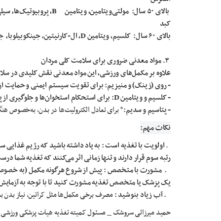
بالای ۵۰ سال: مولتی‌ویتامین، ویتامین
۱۲، پروبیوتیک‌ها، سیلی‌مارین، تقویت انرژی، بهبود
B
کبد
بالای ۶۰ سال: کلسیم، ویتامین
D
، ال-کارنیتین، جینکوبیلوبا،
۳. مواد معدنی ضروری برای سلامت کلی مردان
علاوه بر مکمل‌های ورزشی، این مواد معدنی نقش کلیدی در سلا
- روی (زینک) و منیزیم: برای تقویت سیستم ایمنی و حمایت ا
- کلسیم و ویتامین
D
: برای استحکام استخوان‌ها و جلوگیری از پو
- پتاسیم و سدیم:
* برای تعادل الکترولیت‌ها در بدن، به‌خصوص هنگ
نکات مهم:
۱
.
اولویت با تغذیه است
:
به یاد داشته باشید که رژیم غذایی سا
رتبه سوم قرار دارند و تنها زمانی اثر می‌کنند که تغذیه شما در
۲
.
مشورت با متخصص
:
پیش از شروع هرگونه مکمل (به خصوص و
یک پزشک یا متخصص تغذیه مشورت کنید تا با توجه به آزمایش
۳
.
آب زیاد بنوشید
:
مصرف برخی مکمل‌ها مثل کراتین، نیاز بدن به 
حمید میرزائی سروشک _ مسئول کمیته تغذیه هیات پزشکی ورزشی ا