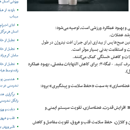
ورزشی استان ه
بازدید از ه
میناب
ادای احترا
ی و بهبود عملکرد ورزشی است، توصیه می‌شود:
استان هرمزگان 
 رشد عضلات.
تجلیل از خان
ین صبح‌ها پس از بیداری (برای جبران افت نیتروژن در طول
 و استقامت بدنی بسیار موثر است.
تجلیل از خا
سامان کرم زاده
عضلات و کاهش خستگی کمک می‌کنند.
امگا-۳: برای کاهش التهابات مفصلی، بهبود عملکرد
تجلیل از خا
زاده توسط هیا
هشتمین پوی
 از «عضله‌سازی» به سمت «حفظ سلامت و پیشگیری» برود:
تندرستی در بن
برگزاری هش
رایگان تندرستی
افزایش قدرت، عضله‌سازی، تقویت سیستم ایمنی و
دیابت و ور
قلب و عروق 
لوکوزامین و کلاژن، حفظ سلامت قلب و عروق، تقویت مفاصل و کاهش
تاثیر ورزش 