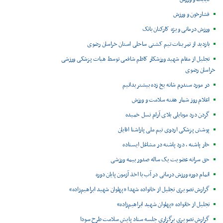
فشارخون و ورزش
ورزش درمانی ویژه کارکنان بانک
بازدید از تمرینات تیم کشتی ساحلی استان خراسان رضوی
تجلیل از مقام شهید ورزشکار کاظم شافعی توسط هیات پزشکی ورزشی
خراسان رضوی
در مورد سندرم شانه یخ زده بیشتر بدانیم
اعلام روز شمار هفته سلامت و ورزش
گردن درد موبایلی بلای آرام نسل خمیده
پوشش پزشکی اردوی تیم ملی پاراشنا اقایان
خار پاشنه ، درد پاشنه در مشاغل ایستاده
حق سرانه عضویت یک ساله صدور بیمه ورزشی
اتمام دوره ورزش درمانی در آب با اخذ آزمون پایان دوره
گزارش تصویری تجلیل از خانواده شهدا «پهلوان شهید ابراهیم‌زاده»
تجلیل از خانواده «پهلوان شهید ابراهیم‌زاده»
گزارش تصویری برگزاری جلسه ستاد پایش سلامت طرح سودا