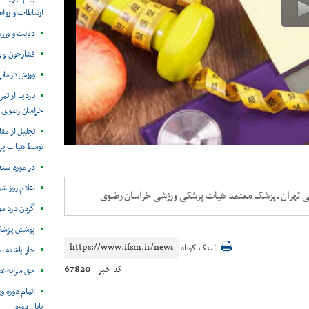
ارتباطات و روا
دیابت و ورز
فشارخون و 
ورزش درمانی
بازدید از ت
خراسان رضوی
تجلیل از مق
توسط هیات پز
در مورد سندر
اعلام روز ش
 تهران ـ پزشک معتمد هیات پزشکی ورزشی خراسان رضوی
گردن درد مو
پوشش پزشکی 
لینک کوتاه
خار پاشنه ، 
67820
کد خبر
حق سرانه ع
اتمام دوره و
پایان دوره