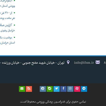
ورزشی استان خ
نفر ساعت پوش
خراسان رضوی
موقعیت مکا
استان خراسان ر
info@ifsm.ir
تهران - خیابان شهید مفتح جنوبی - خیابان ورزنده - پلاک ۱۷ - فدراسیون پزش
تمامی حقوق برای فدراسیون پزشکی ورزشی محفوظ است.