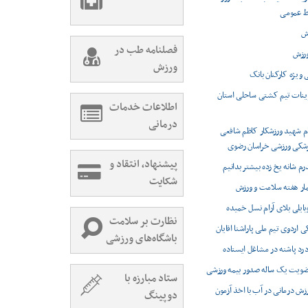
بط عمومی
ش
فصلنامه طب در
ورزش
ورزش
 ویژه کارکنان بانک
مرینات تیم کشتی ساحلی استان
اطلاعات خدمات
درمانی
ام شهید ورزشکار کاظم شافعی
شکی ورزشی خراسان رضوی
پیشنهاد، انتقاد و
م شانه یخ زده بیشتر بدانیم
شکایت
مار هفته سلامت و ورزش
بایلی بلای آرام نسل خمیده
نظارت بر سلامت
اردوی تیم ملی پاراشنا اقایان
باشگاه‌های ورزشی
درد پاشنه در مشاغل ایستاده
ضویت یک ساله صدور بیمه ورزشی
ستاد مبارزه با
رزش درمانی در آب با اخذ آزمون
دوپینگ