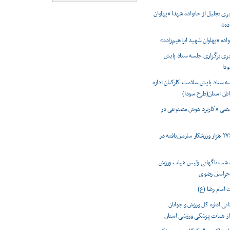
ی تجلیل از خانواده شهدا «پهلوان
ده»
واده «پهلوان شهید ابراهیم‌زاده»
ری برگزاری جلسه ستاد پایش
دا
ه ستاد پایش سلامت کارکنان اداره
نان استان(طرح سودا)
ی «کاربرد هوش مصنوعی در
ثبت رکورد ۲۷۶ هزار ورزشکار سازمان‌یافته در
شت ناگهانی رئیس هیات ورزش
 خراسان رضوی
 امام رضا (ع)
انی اداره کل ورزش و جوانان
ز هیات پزشکی ورزشی استان