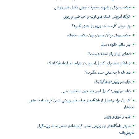
سلامت مردان و ضرورت مصرف اصولی مکمل های ورزشی
کارگاه آموزشی کمک های اولیه و احیا قلبی و ریوی
چرا مردان کارمند باید ورزش را جدی بگیرند؟
سلامت روان مردان، ستون پنهان سلامت خانواده
پدر سالم، خانواده سالم
صدای تق تق زانو نشانه چیست؟
5 راهکار ساده برای کنترل استرس در شرایط بحران/اینفوگرافیک
درد زانو را چه زمانی جدی بگیریم؟
دیابت و ورزش/اینفوگرافیک
دیابت و ورزش؛ کنترل ایمن قند خون با فعالیت بدنی
کلیپ/ مراسم تجلیل از باشگاه‌ها و هیات‌های ورزشی استان کرمانشاه با حضور
استاندار
قلب و عروق و ورزش
معرفی باشگاه‌های برتر ورزشی استان کرمانشاه بر اساس تعداد ورزشکاران
سازمان‌یافته