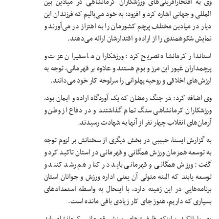
وی به افتخارآفرینی‌های ورزشکاران کرمانشاهی در میادین بین
المللی و جهانی اشاره کرد و افزود: به خود می‌بالیم که فرزندان این
دیار در میادین مختلف پرچم کشورمان را به اهتزاز در می‌آورند و
نمایش شکوهمندی را از اراده و اقتدارشان ارائه می‌دهند.
استاندار کرمانشاه تصریح کرد: ورزشکاران ما سفیران عزت و
پرچمداران غیور این مرز و بوم هستند و علاوه بر قهرمانی، توجه به
ارزش‌های اخلاقی و روحیه پهلوانی را سرلوحه کار خود می‌دانند.
وی اضافه کرد: در جنگ رمضان که یک آوردگاه اراده و ایمان بود،
ورزشکاران کرمانشاهی سنگ تمام گذاشتند و در دفاع از وطن و
آرمان‌های انقلاب چهار نفر از آنها به شهادت رسیدند.
به گزارش ایسنا، حبیبی در بخش دیگری از سخنانش بر لزوم توجه
به توسعه همزمان ورزش همگانی و قهرمانی در استان تاکید کرد و
گفت: ورزش همگانی و قهرمانی باید در کنار هم رشد کنند و
توسعه یابند که البته متولی آن یعنی اداره ورزش و جوانان استان
برنامه‌هایی در این زمینه دارد، با اینحال به واسطه استعدادهای
بسیاری که داریم، هنوز جای کار زیادی باقی مانده است.
وی با تاکید براینکه ظرفیت‌های ورزش قهرمانی کرمانشاه باید