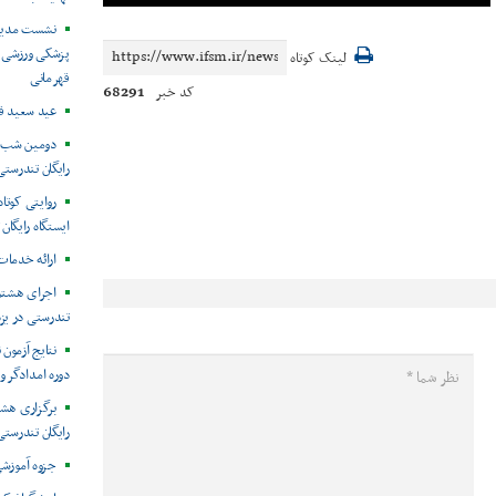
نشست مدیرک
پزشکی ورزشی ا
لینک کوتاه
قهرمانی
68291
کد خبر
عید سعید قر
دومین شب ا
رایگان تندرستی
روایتی کوتا
ایستگاه رایگان
ارائه خدمات به ۱۲۴نفر در ا
اجرای هشتم
تندرستی در یز
نتایج آزمون
دوره امدادگر و
برگزاری هش
رایگان تندرستی
جزوه آموزش