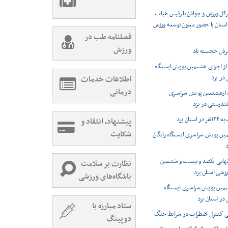
ل ورزش و جوانان با رئیس هیات
ستان با حضور معاون توسعه ورزش
فصلنامه طب در
ورزش
بان خجسته باد
ز اجرای هشتمین پویش ایستگاه
 در یزد
اطلاعات خدمات
درمانی
ه ازهشتمین پویش سراسری
 تندرستی در یزد
ستان یزد
پیشنهاد، انتقاد و
شکایت
ین پویش سراسری ایستگاه رایگان
د
 نهایی یکصد و بیست و ششمین
نظارت بر سلامت
رزشی استان یزد
باشگاه‌های ورزشی
تمین پویش سراسری ایستگاه
 در استان یزد
ستاد مبارزه با
ی کنترل اضطراب در شرایط جنگ
دوپینگ