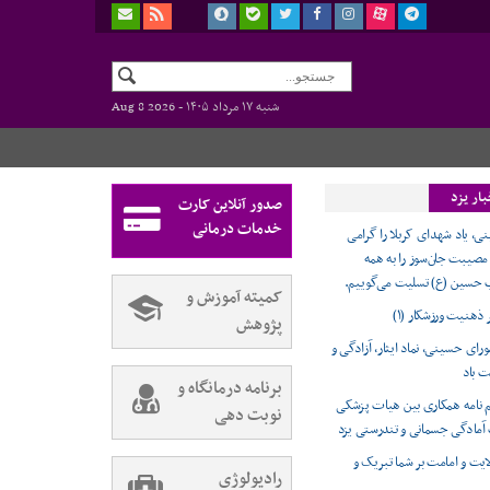
شنبه ۱۷ مرداد ۱۴۰۵ -
Aug 8 2026
ار یزد
صدور آنلاین کارت
خدمات درمانی
ی، یاد شهدای کربلا را گرامی
 مصیبت جان‌سوز را به همه
 حسین (ع) تسلیت می‌گوییم.
کمیته آموزش و
ر ذهنیت ورزشکار (۱)
پژوهش
ورای حسینی، نماد ایثار، آزادگی و
ت باد
برنامه درمانگاه و
 نامه همکاری بین هیات پزشکی
نوبت دهی
آمادگی جسمانی و تندرستی یزد
ایت و امامت بر شما تبریک و
رادیولوژی