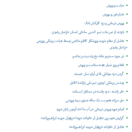
دیابت و ورزش
فشارخون و ورزش
ورزش درمانی ویژه کارکنان بانک
بازدید از تمرینات تیم کشتی ساحلی استان خراسان رضوی
تجلیل از مقام شهید ورزشکار کاظم شافعی توسط هیات پزشکی ورزشی
خراسان رضوی
در مورد سندرم شانه یخ زده بیشتر بدانیم
اعلام روز شمار هفته سلامت و ورزش
گردن درد موبایلی بلای آرام نسل خمیده
پوشش پزشکی اردوی تیم ملی پاراشنا اقایان
خار پاشنه ، درد پاشنه در مشاغل ایستاده
حق سرانه عضویت یک ساله صدور بیمه ورزشی
اتمام دوره ورزش درمانی در آب با اخذ آزمون پایان دوره
گزارش تصویری تجلیل از خانواده شهدا «پهلوان شهید ابراهیم‌زاده»
تجلیل از خانواده «پهلوان شهید ابراهیم‌زاده»