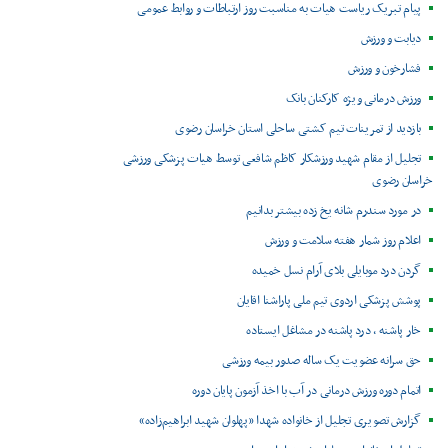
پیام تبریک ریاست هیات به مناسبت روز ارتباطات و روابط عمومی
دیابت و ورزش
فشارخون و ورزش
ورزش درمانی ویژه کارکنان بانک
بازدید از تمرینات تیم کشتی ساحلی استان خراسان رضوی
تجلیل از مقام شهید ورزشکار کاظم شافعی توسط هیات پزشکی ورزشی
خراسان رضوی
در مورد سندرم شانه یخ زده بیشتر بدانیم
اعلام روز شمار هفته سلامت و ورزش
گردن درد موبایلی بلای آرام نسل خمیده
پوشش پزشکی اردوی تیم ملی پاراشنا اقایان
خار پاشنه ، درد پاشنه در مشاغل ایستاده
حق سرانه عضویت یک ساله صدور بیمه ورزشی
اتمام دوره ورزش درمانی در آب با اخذ آزمون پایان دوره
گزارش تصویری تجلیل از خانواده شهدا «پهلوان شهید ابراهیم‌زاده»