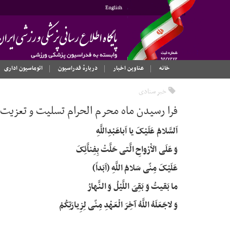
English
خانه
عناوین اخبار
دربارهٔ فدراسیون
اتوماسیون اداری
خبر ستادی
فرا رسیدن ماه محرم الحرام تسلیت و تعزیت 
اَلسَّلامُ عَلَیْکَ یا اَباعَبْدِاللَّهِ
وَ عَلَی الاَْرْواحِ الَّتی حَلَّتْ بِفِناَّئِکَ
عَلَیْکَ مِنّی سَلامُ اللَّهِ (اَبَداً)
ما بَقیتُ وَ بَقِیَ اللَّیْلُ وَ النَّهارُ
وَ لاجَعَلَهُ اللَّهُ آخِرَ الْعَهْدِ مِنّی لِزِیارَتِکُمْ