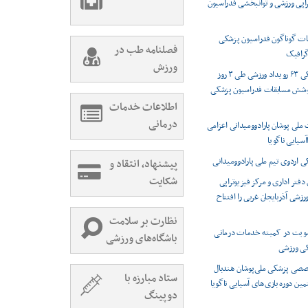
راپی ورزشی و توانبخشی فدراسیون
ت گوناگون فدراسیون پزشکی
فصلنامه طب در
رافیک
ورزش
پوشش پزشکی ۶۳ رویداد ورزشی طی ۳ روز
وشش مسابقات فدراسیون پزشکی
اطلاعات خدمات
درمانی
 ملی پوشان پارادوومیدانی اعزامی
اآسیایی ناگویا
اردوی تیم ملی پارادوومیدانی
پیشنهاد، انتقاد و
شکایت
دفتر اداری و مرکز فیزیوتراپی
شی آذربایجان غربی را افتتاح
نظارت بر سلامت
ویت در کمیته خدمات درمانی
باشگاه‌های ورزشی
کی ورزشی
صصی پزشکی ملی‌پوشان هندبال
ستاد مبارزه با
مین دوره بازی‌های آسیایی ناگویا
دوپینگ