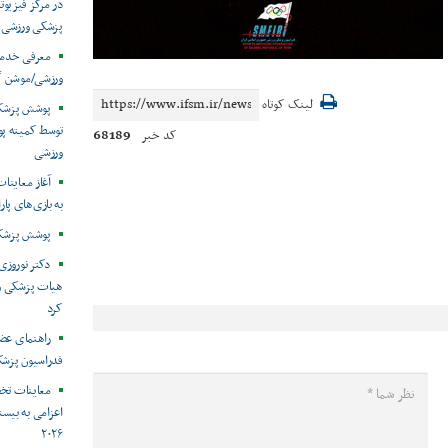
در مرکز فیزیوت
پزشکی ورزشی
معرفی خدما
ورزشی/موشن گ
لینک کوتاه
توسط کمیته پ
68189
کد خبر
ورزشی
آغاز معاینات
به بازی‌های پار
پوشش پزشکی 
دکتر نوروزی 
هیات پزشکی ورز
کرد
راهنمای عض
فدراسیون پزش
معاینات تخ
اعزامی به بیست
۲۰۲۶