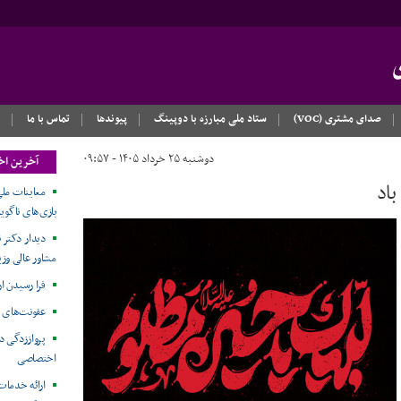
صدای مشتری (VOC)
ستاد ملی مبارزه با دوپینگ
پیوندها
تماس با ما
دوشنبه ۲۵ خرداد ۱۴۰۵ - ۰۹:۵۷
آخرین اخ
باد
معاینات ملی
بازی‌های ناگویا۲۰۲۶
دیدار دکتر ن
مشاور عالی وزی
فرا رسیدن ا
عفونت‌های 
پرواززدگی د
اختصاصی
ارائه خدمات