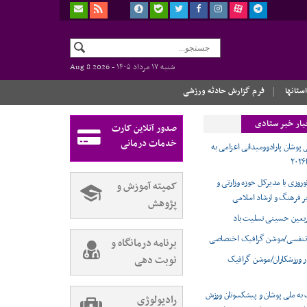
شنبه ۱۷ مرداد ۱۴۰۵ -
Aug 8 2026
استانها
فرم گزارش حادثه ورزشی
بار خبر ستادی
صدور آنلاین کارت
خدمات درمانی
 پوشان پارادوومیدانی اعزامی به
وروزی با مدیرکل حوزه وزارتی و
کمیته آموزش و
ر فرهنگ و ارشاد اسلامی
پژوهش
ربعین حسینی تسلیت باد
تنفسی/موشن گرافیک اختصاصی
برنامه درمانگاه و
نوبت دهی
ر ورزشکاران/موشن گرافیک
 به ملی پوشان و پیشکسوتان ورزش
رادیولوژی