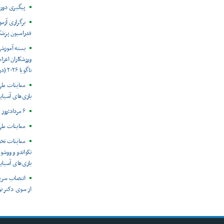
پیگیری دور
برگزاری آزم
فدراسیون پزش
بسته آموزش
ورزشکاران اعزام
ناگویا ۲۰۲۶ (در حال به روز رسانی)
معاینات ملی
بازی‌های آسیایی
۶ مرداد؛روز جهانی هپاتیت
معاینات ملی
معاینات تخ
تکواندو و ووشو 
بازی‌های آسیایی ن
انتصاب سرپ
از سوی دکتر ن