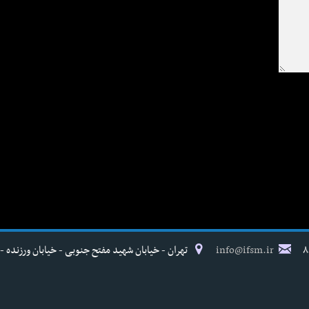
info@ifsm.ir
تهران - خیابان شهید مفتح جنوبی - خیابان ورزنده - پلاک ۱۷ - فدراسیون پزش