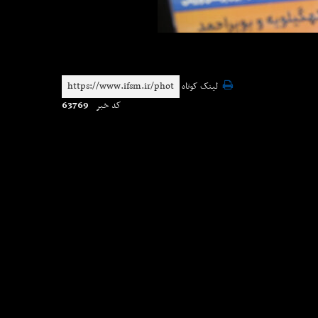
لینک کوتاه
63769
کد خبر