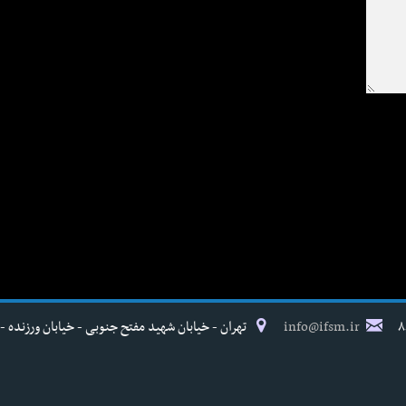
info@ifsm.ir
تهران - خیابان شهید مفتح جنوبی - خیابان ورزنده - پلاک ۱۷ - فدراسیون پزش