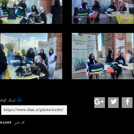
لینک کوتاه
64395
کد خبر