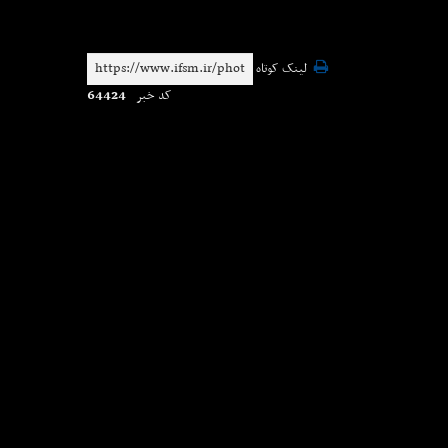
لینک کوتاه
64424
کد خبر