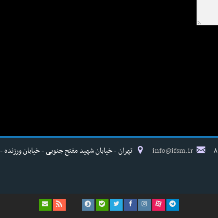
info@ifsm.ir
تهران - خیابان شهید مفتح جنوبی - خیابان ورزنده - پلاک ۱۷ - فدراسیون پزش