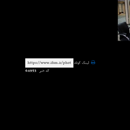
لینک کوتاه
64953
کد خبر