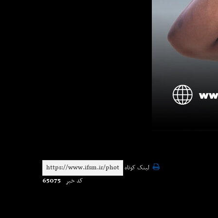
لینک کوتاه
65075
کد خبر