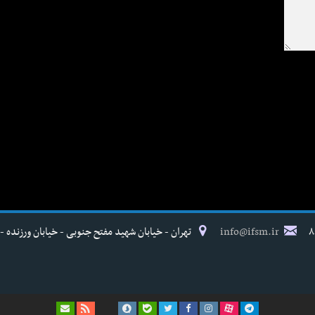
info@ifsm.ir
تهران - خیابان شهید مفتح جنوبی - خیابان ورزنده - پلاک ۱۷ - فدراسیون پزش