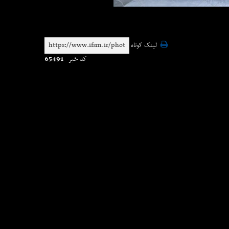
لینک کوتاه
65491
کد خبر