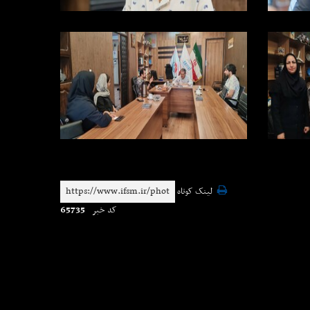
لینک کوتاه
65735
کد خبر