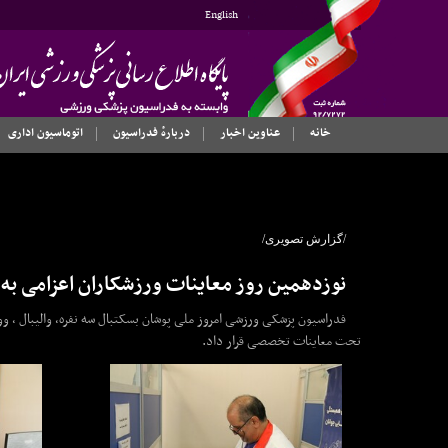
English
خانه
عناوین اخبار
دربارهٔ فدراسیون
اتوماسیون اداری
/گزارش تصویری/
نوزدهمین روز معاینات ورزشکاران اعزامی به روی
فدراسیون پزشکی ورزشی امروز ملی پوشان بسکتبال سه نفره، والیبال ، وو
تحت معاینات تخصصی قرار داد.