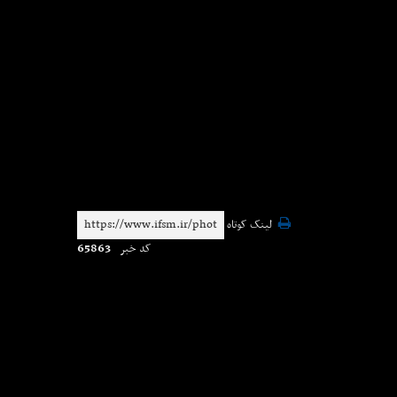
لینک کوتاه
65863
کد خبر